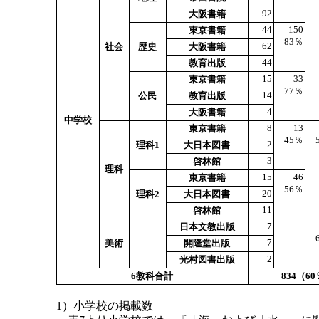
92
大阪書籍
44
150
東京書籍
83％
62
社会
歴史
大阪書籍
44
教育出版
15
33
東京書籍
77％
14
公民
教育出版
4
大阪書籍
中学校
8
13
東京書籍
45％
2
理科1
大日本図書
3
啓林館
理科
15
46
東京書籍
56％
20
理科2
大日本図書
11
啓林館
7
日本文教出版
7
美術
-
開隆堂出版
2
光村図書出版
6教科合計
834（6
1）小学校の掲載数