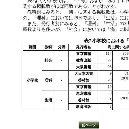
表7より小学校では、『「海」および「水」』に関
関する掲載数がほぼ同数であることがわかる。
教科別にみると、「海」に関する掲載数は、小学校
の、『理科』においては28％であり、『生活』にお
また、発行者別にみると、『理科』『生活』の3
載数よりも多いが、『社会』においては「海」に関
表7 小学校における
範囲
教科
分野
発行者名
海に関する
114
309
東京書籍
62％
97
社会
-
教育出版
98
大阪書籍
9
51
大日本図書
28％
23
小学校
理科
-
啓林館
19
東京書籍
0
8
東京書籍
20％
5
生活
-
啓林館
3
教育出版