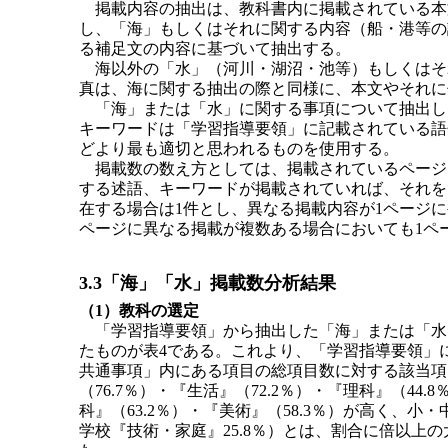
掲載内容の抽出は、教科書内に掲載されている本
し、「海」もしくはそれに関する内容（船・港等の
る補足文の内容に基づいて抽出する。
海以外の「水」（河川・湖沼・池等）もしくはそ
真は、海に関する抽出の際と同様に、本文やそれに
「海」または「水」に関する事項について抽出し
キーワードは「学習指導要領」に記載されている語
どより最も適切と思われるものを使用する。
掲載数の数え方としては、掲載されているページ
する述語、キーワードが掲載されていれば、それを
在する場合は1件とし、異なる掲載内容が1ページ
ページに異なる掲載が複数ある場合においても1ペ
3.3「海」「水」掲載数分析結果
（1）教科の選定
「学習指導要領」から抽出した「海」または「水
たものが表4である。これより、「学習指導要領」
共通事項」内にある項目の総項目数に対する該当項
（76.7％）・『生活』（72.2％）・『理科』（44
科』（63.2％）・『美術』（58.3％）が高く、小
学校『技術・家庭』25.8％）とは、割合に倍以上