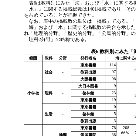
表6は教科別にみた「海」および「水」に関する
「水」』に関する掲載総数は1401掲載であり、その
を占めていることが把握できた。
なお、表中の掲載数の単位は「掲載」である。「
「海」および「水」に関する掲載数の割合を示した
れ「地理的分野」「歴史的分野」「公民的分野」の
「理科2分野」の略称である。
表6 教科別にみた
範囲
教科
分野
発行者名
海に関する
114
東京書籍
97
社会
-
教育出版
98
大阪書籍
9
大日本図書
23
小学校
理科
-
啓林館
19
東京書籍
0
東京書籍
5
生活
-
啓林館
3
教育出版
78
208
東京書籍
66％
38
地理
帝国書院