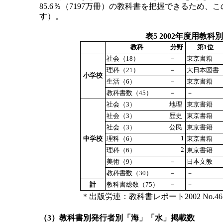
85.6％（7197万冊）の教科書を把握できるため
す）。
表5 2002年度用教
教科
分野
第1位
社会（18）
－
東京書籍
理科（21）
－
大日本図書
小学校
生活（6）
－
東京書籍
教科書数（45）
－
－
社会（3）
地理
東京書籍
社会（3）
歴史
東京書籍
社会（3）
公民
東京書籍
1
中学校
理科（6）
東京書籍
2
理科（6）
東京書籍
美術（9）
－
日本文教
教科書数（30）
－
－
計
教科書総数（75）
－
－
＊出版労連：教科書レポート2002 No.46、P.
（3）教科書別発行者別「海」「水」掲載数