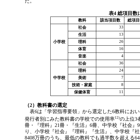
た。
表4 総項目
教科
該当項目数
総項目
33
社会
13
生活
26
小学校
理科
16
体育
4
音楽
36
社会
24
理科
7
中学校
美術
8
技術・家庭
11
保健体育
（2）教科書の選定
表6は「学習指導要領」から選定した6教科におい
12)
発行者別にみた教科書の学校での使用率
の上位3
冊・『理科』21冊・『生活』6冊、中学校『社会』9
り、小学校『社会』『理科』『生活』、中学校『社
8408万冊のうち、最低の教科でも過半数を超える64