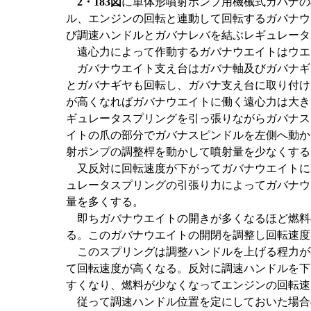
2・183図
に単体形噴射ポンプ用機械式ガバナの
ル、エンジンの回転と連動して回転するガバナウ
び調速ハンドルとガバナレバを結ぶレギュレータ
遠心力によって作動するガバナウエイトはウエ
ガバナウエイト支え台はガバナ軸及びガバナギ
とガバナギヤも回転し、ガバナ支え台に取り付け
が高くなればガバナウエイトに働く遠心力は大き
ギュレータスプリングを引っ張りながらガバナス
イトの爪の部分でガバナスピンドルを左側へ動か
射ポンプの調整桿を動かして噴射量を少なくする
又反対に回転速度が下がってガバナウエイトに
ュレータスプリングの引張り力によってガバナウ
量を多くする。
即ちガバナウエイトの開きが多くなるほど燃料
る。このガバナウエイトの開閉を調整し回転速度
このスプリングは調整ハンドルを上げる程力が
て回転速度が高くなる。反対に調速ハンドルを下
すくなり、燃料が少なくなってエンジンの回転速
従って調速ハンドル位置を定にしておいた場合