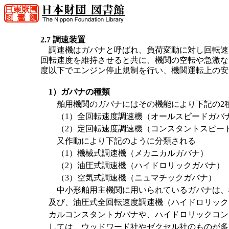
2.7 調速装置
調速機はガバナと呼ばれ、負荷変動に対し回転速
回転速度を維持させると共に、機関の空転や急激な
度以下でエンジン停止規制を行い、機関運転上の安
1）ガバナの種類
舶用機関のガバナにはその機能により下記の2
（1）全回転速度調速機（オールスピードガバ
（2）定回転速度調速機（コンスタントスピー
又作動により下記のように分類される
（1）機械式調速機（メカニカルガバナ）
（2）油圧式調速機（ハイドロリックガバナ）
（3）空気式調速機（ニュマチックガバナ）
中小形舶用主機関に用いられているガバナは、
及び、油圧式全回転速度調速機（ハイドロリック
カルコンスタントガバナや、ハイドロリックコン
しては、ウッドワード社やゼクセル社のものが多