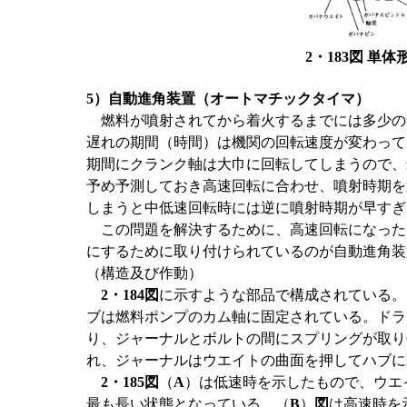
2・183図 単
5）自動進角装置（オートマチックタイマ）
燃料が噴射されてから着火するまでには多少の
遅れの期間（時間）は機関の回転速度が変わって
期間にクランク軸は大巾に回転してしまうので、
予め予測しておき高速回転に合わせ、噴射時期を
しまうと中低速回転時には逆に噴射時期が早すぎ
この問題を解決するために、高速回転になった
にするために取り付けられているのが自動進角装
（構造及び作動）
2・184図
に示すような部品で構成されている。
ブは燃料ポンプのカム軸に固定されている。ドラ
り、ジャーナルとボルトの間にスプリングが取り
れ、ジャーナルはウエイトの曲面を押してハブに
2・185図
（
A
）は低速時を示したもので、ウエ
最も長い状態となっている。（
B
）
図
は高速時を