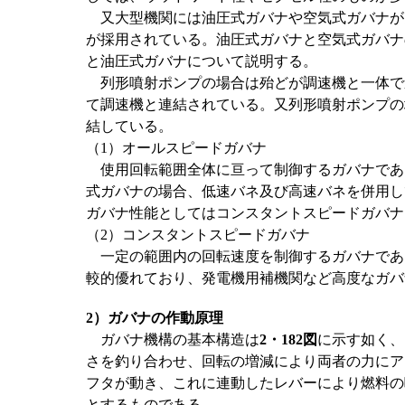
又大型機関には油圧式ガバナや空気式ガバナが
が採用されている。油圧式ガバナと空気式ガバナ
と油圧式ガバナについて説明する。
列形噴射ポンプの場合は殆どが調速機と一体で
て調速機と連結されている。又列形噴射ポンプの
結している。
（1）オールスピードガバナ
使用回転範囲全体に亘って制御するガバナであ
式ガバナの場合、低速バネ及び高速バネを併用し
ガバナ性能としてはコンスタントスピードガバナ
（2）コンスタントスピードガバナ
一定の範囲内の回転速度を制御するガバナであ
較的優れており、発電機用補機関など高度なガバ
2）ガバナの作動原理
ガバナ機構の基本構造は
2・182図
に示す如く、
さを釣り合わせ、回転の増減により両者の力にア
フタが動き、これに連動したレバーにより燃料の
とするものである。