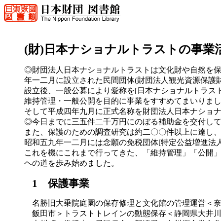
(財)日本ナショナルトラストの事業
◎財団法人日本ナショナルトラストは文化財や自然を
年一二月に設立された民間団体(財団法人観光資源保護財
設立後、一般公募により愛称を[日本ナショナルトラス
維持管理・一般公開を目的に事業をすすめてまいりま
そして平成四年九月に正式名称を財団法人日本ナショ
◎今日までに三五件二千万円にのぼる補助金を交付し
また、保護のための調査研究は約二〇〇件以上に達し
昭和五九年一二月には念願の免税団体[特定公益増進法人
これを機にこれまで行ってきた、「維持管理」「公開
ヘの道を歩み始めました。
1 保護事業
名勝旧大乗院庭園の保存修理と文化館の管理運営＜
飯田市＞トラストトレインの動態保存＜静岡県大井