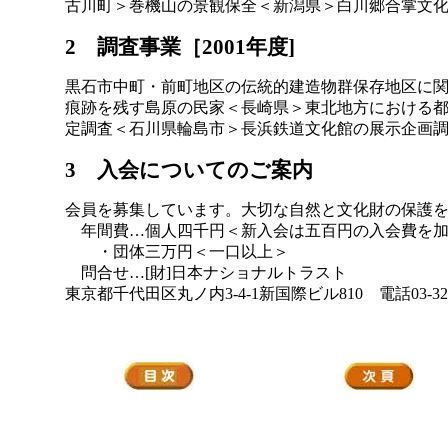
古川町＞巻機山の景観保全＜新潟県＞白川郷合掌文
2 調査事業［2001年度]
黒石市中町・前町地区の伝統的建造物群保存地区に
痕跡を残す島原の民家＜長崎県＞東北地方における
定調査＜石川県輪島市＞長浜鉄道文化館の展示企画
3 入会についてのご案内
会員を募集しています。大切な自然と文化財の保護
年間費…個人四千円＜新入会は五百円の入会費を
・団体三万円＜一口以上＞
問合せ…[財]日本ナショナルトラスト
東京都千代田区丸ノ内3-4-1新国際ビル810 電話03-3