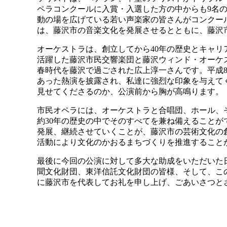
ペラコンクールに入賞・入選した方の中からも9名
動の場を広げている若い声楽家の皆さんがコンクー
は、藤沢市の音楽文化を発展させるとともに、藤沢
オーケストラは、創立してから40年の歴史とキャリ
活躍した藤沢市民交響楽団と藤沢ウィンド・オーケ
春時代を藤沢で過ごされた広上淳一さんです。平成
あった熱演を披露され、私達に強烈な印象を与えて
見せてくださるのか、公演前から胸が高鳴ります。
市民オペラには、オーケストラと合唱団、ホール、
約30年の歴史の中でそのすべてを兼ね備えること
発展、継続させていくことが、藤沢市の芸術文化の
活動により文化のかおるまちづくりを推進すること
最後に今回の公演に対して多大な助成をいただいた
聞文化財団、東洋信託文化財団の皆様、そして、こ
に藤沢市を代表してお礼を申し上げ、ごあいさつと