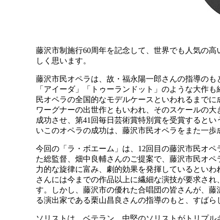
藤沢市制施行60周年を記念して、世界でも人気の
しく思います。
藤沢市民オペラは、故・福永陽一郎さんの指導のもと
「アイーダ」「トゥーランドット」のような大作も
民オペラの全国的なモデルケースといわれるまでに
ワーグナーの出世作ともいわれ、そのスケールの大
成功させ、第41回毎日芸術賞特別賞を受賞すると
いこのオペラの成功は、藤沢市民オペラをまた一歩
今回の「ラ・ボエーム」は、12回目の藤沢市民オ
た総監督、畑中良輔さんのご提案で、藤沢市民オペ
力的な旋律に富み、劇的効果を発揮しているといわ
さんには今までの作品以上に繊細な演技が要求され
す。しかし、藤沢市の優れた合唱団の皆さんが、藤
る演出家である栗山昌良さんの指導のもと、すばら
ソリストは、ベテラン、中堅のソリストがトリプルキ