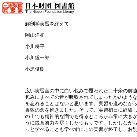
解剖学実習を終えて
岡山洋和
小川耕平
小川総一郎
小黒俊樹
広い実習室の中に白い包みで覆われた二十余の御
包みにすべての音が吸収されてしまったかのよう
を忘れることはないと思います。実習を進めながら
畏敬の念を抱きました。そして、実習初日に経験
の上でも精神的な面でも得るところが非常に大き
うに鋭意努力を尽くしたつもりです。しかしながら
っと学べることも学べずにこの実習が終了し、お