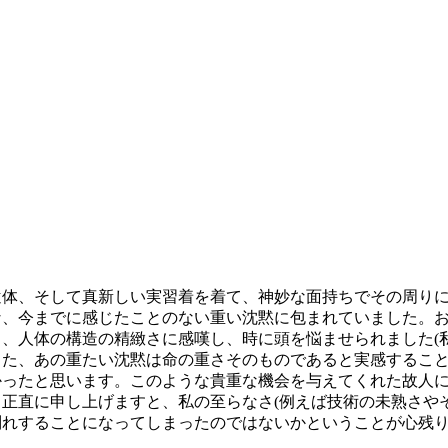
遺体、そして真新しい実習着を着て、神妙な面持ちでその周り
な、今までに感じたことのない重い沈黙に包まれていました。
、人体の構造の精緻さに感嘆し、時に頭を悩ませられました(私
した、あの重たい沈黙は命の重さそのものであると実感するこ
かったと思います。このような貴重な機会を与えてくれた故人
正直に申し上げますと、私の至らなさ(例えば技術の未熟さや
別れすることになってしまったのではないかということが心残