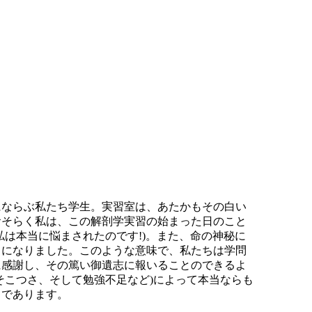
にならぶ私たち学生。実習室は、あたかもその白い
おそらく私は、この解剖学実習の始まった日のこと
は本当に悩まされたのです!)。また、命の神秘に
とになりました。このような意味で、私たちは学問
に感謝し、その篤い御遺志に報いることのできるよ
そこつさ、そして勉強不足など)によって本当ならも
りであります。