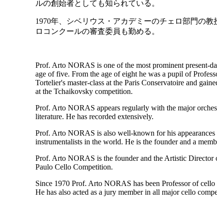
ルの創始者としても知られている。
1970年、シベリウス・アカデミーのチェロ部門の
ロコンクールの審査委員も勤める。
Prof. Arto NORAS is one of the most prominent present-day c
age of five. From the age of eight he was a pupil of Profes
Tortelier's master-class at the Paris Conservatoire and gain
at the Tchaikovsky competition.
Prof. Arto NORAS appears regularly with the major orchestra
literature. He has recorded extensively.
Prof. Arto NORAS is also well-known for his appearances 
instrumentalists in the world. He is the founder and a mem
Prof. Arto NORAS is the founder and the Artistic Director of
Paulo Cello Competition.
Since 1970 Prof. Arto NORAS has been Professor of cello a
He has also acted as a jury member in all major cello compet