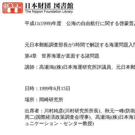
平成11(1999)年度 公海の自由航行に関する啓蒙普
元日本郵船調査部長が1時間で解説する海運問題入
第4章 世界海運が直面する諸問題
講師：高瀬鴻((株)日本海運研究所評議員、元日本郵
日時：1999年6月15日
場所：岡崎研究所
出席者：川村純彦(川村研究所所長)、秋元一峰(防衛
周二(国際経済政策調査会理事)、高瀬鴻((株)日
ュニケーション・センター教授)