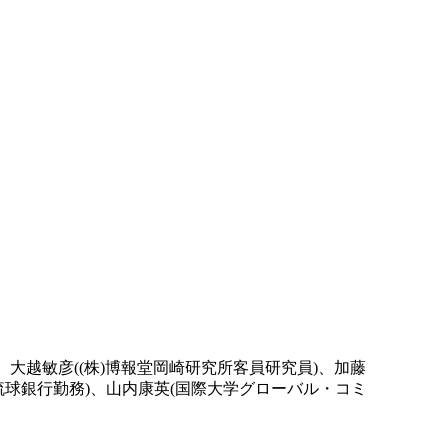
、大越敏彦((株)博報堂岡崎研究所客員研究員)、加藤
琉球銀行勤務)、山内康英(国際大学グローバル・コミ