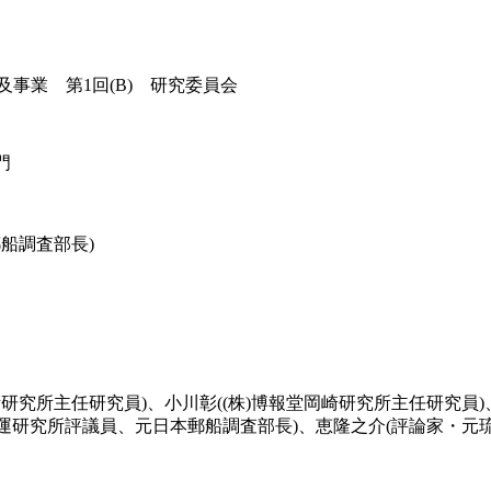
及事業 第1回(B) 研究委員会
門
船調査部長)
研究所主任研究員)、小川彰((株)博報堂岡崎研究所主任研究員)
本海運研究所評議員、元日本郵船調査部長)、恵隆之介(評論家・元