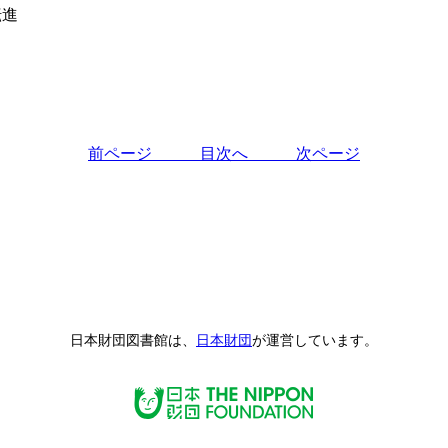
転進
前ページ
目次へ
次ページ
日本財団図書館は、
日本財団
が運営しています。