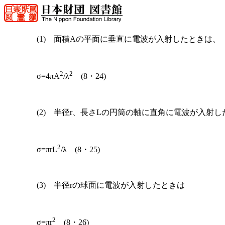
(1) 面積Aの平面に垂直に電波が入射したときは、
2
2
σ=4πA
/λ
(8・24)
(2) 半径r、長さLの円筒の軸に直角に電波が入射し
2
σ=πrL
/λ (8・25)
(3) 半径rの球面に電波が入射したときは
2
σ=πr
(8・26)