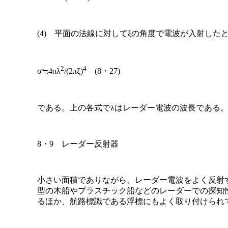
(4) 平面の法線に対してξの角度で電波が入射した
2
4
σ≒4πλ
/(2πξ)
(8・27)
である。上の各式でλはレーダー電波の波長である
8・9 レーダー反射器
小さい面積でありながら、レーダー電波をよく反射す
型の木船やプラスチック船などのレーダーでの探知
るほか、航路標識である浮標にもよく取り付けられ