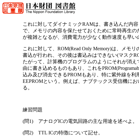
これに対してダイナミックRAMは、書き込んだ内容
で、メモリの内容を保たせておくために常時再生の
が複雑となるが、消費電力が少なく動作速度も早い
これに対して、ROM(Read Only Memory)
書込が行われ、その後は書込みはできない(マスクR
たがって、計算機のプログラムのようにそれが消え
由に書き込めるものもあり、これをPROM(Program
込み及び消去できるPROMもあり、特に紫外線を利
EEPROMという。例えば、ナブテックス受信機にお
る。
練習問題
(問1) アナログICの電気回路の主な用途を述べよ。
(問2) TTL ICの特徴について記せ。