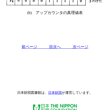
(b) アップカウンタの真理値表
前ページ
目次へ
次ページ
日本財団図書館は、
日本財団
が運営しています。