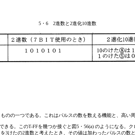
5・6 2進数と2進化10進数
るものの一つである。これはパルスの数を数える機能と、高い
ができる。このT-FFを幾つか接ぐと図5・56(a) のようにな
の出力を3けたの2進数と考えたとき、その値は加わったパルスの数