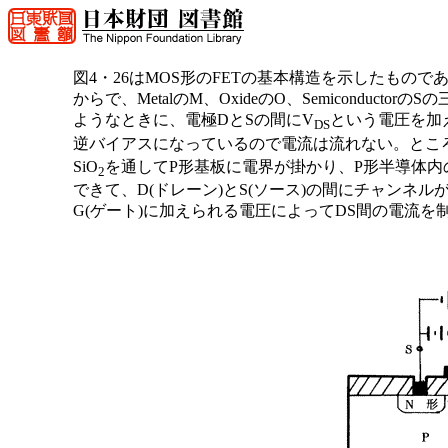
図4・26はMOS形のFETの基本構造を示したもので
からで、MetalのM、OxideのO、Semicondu
ようなときに、電極DとSの間にV
という電圧を加
DS
逆バイアスになっているので電流は流れない。とこ
SiO
を通してP形基板に電界が掛かり、P形半導体
2
できて、D(ドレーン)とS(ソース)の間にチャンネ
G(ゲート)に加えられる電圧によってDS間の電流