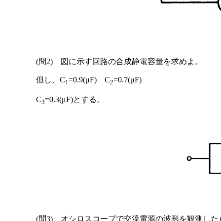
(問2) 図に示す回路の合成静電容量を求めよ。
但し、C
=0.9(μF) C
=0.7(μF)
1
2
C
=0.3(μF)とする。
3
(問3) オシロスコープで交流電源の波形を観測したらP-