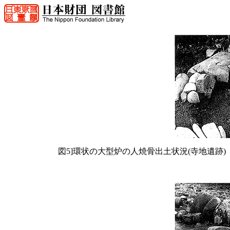
図5]環状の大型炉の人焼骨出土状況(寺地遺跡)