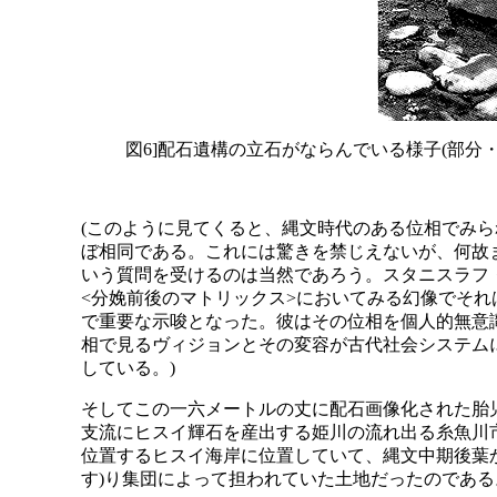
図6]配石遺構の立石がならんでいる様子(部分・
(このように見てくると、縄文時代のある位相でみら
ぼ相同である。これには驚きを禁じえないが、何故
いう質問を受けるのは当然であろう。スタニスラフ
<分娩前後のマトリックス>においてみる幻像でそ
で重要な示唆となった。彼はその位相を個人的無意
相で見るヴィジョンとその変容が古代社会システム
している。)
そしてこの一六メートルの丈に配石画像化された胎
支流にヒスイ輝石を産出する姫川の流れ出る糸魚川
位置するヒスイ海岸に位置していて、縄文中期後葉
す)り集団によって担われていた土地だったのである