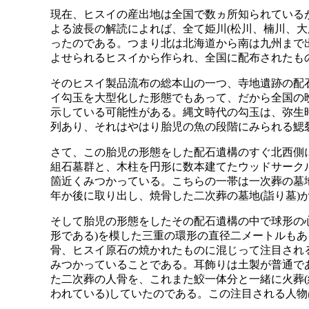
現在、ヒスイの産出地は全国で数ヵ所知られている
よる波長の解読によれば、全て姫川(松川、楠川、大
ったのである。つまり北は北海道から南は九州まで
よせられるヒスイから作られ、全国に配布されたも
そのヒスイ製品流布の総本山の一つ、寺地遺跡の配
イ勾玉を大型化した形態でもあって、だから全国の
示している可能性がある。縄文時代の勾玉は、弥生
列あり、それはやはり胎児の魚の段階にみられる鰓裂(
さて、この胎児の形態をした配石遺構のすぐ北西側
組石墓群と、木柱を円形に数本建てたウッドサーク
箇近くみつかっている。こちらの一帯は一次葬の墓地
年か後に取り出し、焼骨した二次葬の墓地(詣り墓)
そして胎児の形態をしたその配石遺構の中で球形の
形である)を模した三重の環形の直径二メートルもあ
骨、ヒスイ原石の焼かれたものに混じって注目され
みつかっていることである。耳飾りは土製が普通で
た二次葬の人骨を、これまた鮫一体分と一緒に火葬
われている)していたのである。この注目される人