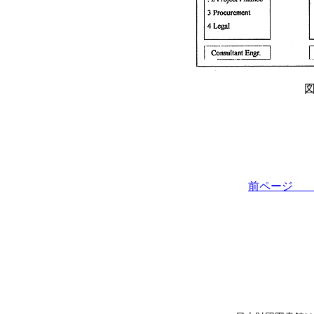
図
前ペー