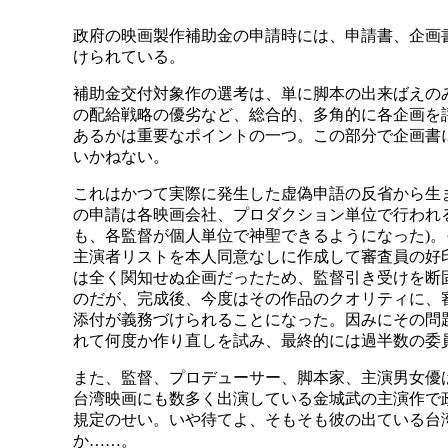
政府の映画製作補助金の申請時には、申請書、企画
けられている。
補助金交付対象作の選考は、単に脚本の出来ばえの
の配給戦略の優劣など、総合的、多角的に各企画を
あるかは重要なポイントの一つ。この部分で企画書
いかねない。
これはかつて実際に発生した虚偽申語の反省から生
の申請は各映画会社、プロダクション単位で行われる
も、各監督が個人単位で神聖できるようになった)
主演者リストを本人同意なしに作成して審査員の好
は全く関知せぬ企画だったため、監督引き受けを断
のだが、完成後、今度はその作品のクオリティに、
添付が義務づけられることになった。因みにその問
れて何度か作り直しを試み、最終的には過半数の委
また、監督、プロデューサー、脚本家、主演男女優
台湾映画にも数多く出演している金城武の主演作で
規定のせい。いや待てよ、そもそも彼の出ている台
か……。