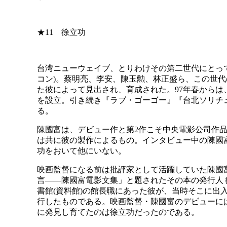
★11 徐立功
台湾ニューウェイブ、とりわけその第二世代にとっ
コン)。蔡明亮、李安、陳玉勲、林正盛ら、この世
た彼によって見出され、育成された。97年春から
を設立。引き続き『ラブ・ゴーゴー』『台北ソリチ
る。
陳國富は、デビュー作と第2作こそ中央電影公司作
は共に彼の製作によるもの。インタビュー中の陳國
功をおいて他にいない。
映画監督になる前は批評家として活躍していた陳國
言――陳國富電影文集」と題されたその本の発行人
書館(資料館)の館長職にあった彼が、当時そこに出
行したものである。映画監督・陳國富のデビューに
に発見し育てたのは徐立功だったのである。