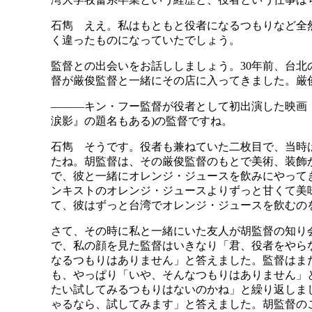
石雋 ええ。私はもともと役者になるつもりなど全
く違ったものになっていたでしょう。
監督との出会いをお話ししましょう。30年前、台
督が厳俊監督と一緒にその店に入ってきました。厳
―――キン・フー監督が役者として初出演した映画『
涙影』の題名もある)の監督ですね。
石雋 そうです。役者も兼ねていた二枚目で、当時
たね。胡監督は、その厳俊監督のもとで美術、装飾
で、彼と一緒にオレンジ・ジュースを飲みにやってき
ンキストのオレンジ・ジュースよりずっと甘くて美
て、彼はずっと台湾でオレンジ・ジュースを飲むの
さて、その時に私と一緒にいた友人が胡監督の知り
で、私の顔を見た監督はいきなり「君、役者をやら
なるつもりはありません」と答えました。監督はま
も、やっぱり「いや、そんなつもりはありません」
たい試してみるつもりはないのかね」と繰り返しま
ゃるなら、試してみます」と答えました。胡監督のこ