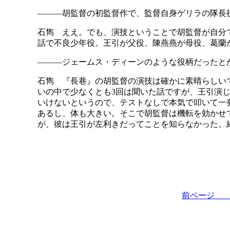
―――胡監督の初監督作で、監督自身ゲリラの隊長
石雋 ええ。でも、演技ということで胡監督が自分で
話で不良少年役。王引が父役、陳燕燕が母役、葛蘭
―――ジェームス・ディーンのような役柄だったと
石雋 『長巷』の胡監督の演技は確かに素晴らしい
いの中で少なくとも3回は聞いた話ですが、王引演
いけないというので、テストなしで本気で叩いて一
あるし、体も大きい。そこで胡監督は機転を効かせ
が、彼は王引が左利きだってことを知らなかった。結
前ペー