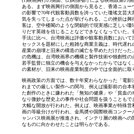
(1)映画興行の側面、(2)関係省庁による映画政策の側
ある。まず映画興行の側面から見ると、香港ニューウ
の影響で70年代観客動員数を誇っていた瓊瑤文芸大
気を失ってしまった点が挙げられる。この挫折は興
客は、空中楼閣のような閉鎖的で現実感に乏しい瓊
りだす英雄を信じることなどできなくなっていた。
手法に比べ、台湾映画は評価や観客動員数において
セックスを題材にした粗雑な商業主義は、時代遅れ
産業の崩壊と旧来の構造の滅亡を早めただけだった。
の危機は、台湾映画界の機構と製作技術や独創性の
若手監督に独立の機会を与えなかったからではなく
の素材が、旧来の映画産業制度の中では全面的に取
映画政策の方面では、数十年変わらなかった「電影法
れまでの厳しい製作への関与、例えば撮影前の台本
た創作のときに嫌われた「無知の健康」や「貧血の
なり微妙な歴史上の事件や社会問題を扱うこともで
大幅な開放が行われた。例えば、映画事業が特殊営
画の等級分けが行われ、金馬奬や国際映画コンクー
ャンパス映画展が推進され、インテリ層の映画への
なものに向かわせたことは明らかである。