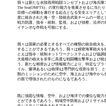
我々は新たな水陸両用戦闘コンセプトおよび海兵隊コンセプトであ
The Sea(OMFTS)」の実行能力を発展させるに
目標への移動を遂行する起点となる安全エリアとして
度に統合された海・空・陸統合武装チームの一部と
戦力防護、指令・統制、監視、および偵察、沿岸の海
イテンポな作戦を可能にする。
我々は国家の必要とするすべての種類の統合砲火を
することができるであろう。我々は精密海軍砲火を
とえば指令・統制ネットワークシステムおよび協調
大規模の砲火を非常に高度な戦闘機出撃率および統
う。新たな精密および情報能力により、特定なプラッ
イル、爆弾あるいは砲弾)は専門的な役割を担う、
類のミッションのために空中、海上および海中から
の面で増強されたのものになるであろう。
既に強固な情報、空中、および海洋での優位な能力
とができるであろう。戦域空中防衛およびミサイル
合システムに統合されるであろう。