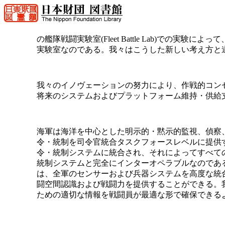
の艦隊戦闘実験室(Fleet Battle Lab)での
実験室なのである。我々はこうした新しい考え方と
我々のイノヴェーションの努力により、作戦的コン
将来のシステムおよびプラットフォーム維持・供給
海軍は海洋を中心とした明示的・黙示的監視、偵察
令・統制を司令官統合タスクフォースレベルに提供
令・統制システムに統合され、それによってすべて
統制システムと完全にインターオペラブルなのである。我々の協調的
は、全軍のセンサーおよび兵器システムを高度な統
闘空間認識および戦闘力を提供することができる。
ための適切な情報を戦闘員が最適な形で確保できる