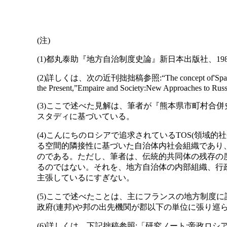
(注)
(1)都丸泰助『地方自治制度史論』新日本出版社、1982,
(2)詳しくは、次の近刊拙拙稿参照:“The concept of'Space'in Russia
the Present,”Empaire and Society:New Approaches to Russi
(3)ここで述べた見解は、筆者が『熊本県市町村合併史
スタディに基づいている。
(4)こんにちのロシアで追求されているTOS(領域
る空間的隣接性に基づいた自治体内社会組織であり
のである。ただし、筆者は、伝統的共同体の残存の
るのではない。それを、地方自治体の内部組織、行
主張しているにすぎない。
(5)ここで述べたことは、主にフランスの地方制度に
政府(連邦)や邦の出先機関が郡以下の単位に張り巡
(6)詳しくは、下記拙稿参照:「研究ノート:帝政ロシアの地方