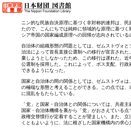
ニン的な民族自決原理に基づく非対称的連邦は、民
たので、こんにちでは純粋に領域的な原理に基づく
シア帝国の国家編成原理への回帰が志向されている
自治体の組織形態の問題としては、ゼムストヴォとソ
治法によって首長直接公選制への移行が宣言された
棄しようとしなかったため、この移行は遅れた。近
公選制を採用した。これによって、ボス支配、行政
できるようになった。
国家と自治体の間の関係としては、ゼムストヴォは
の極端な形態と考えることができる。この点では、19
に混乱をもたらしている。
「党」と国家・自治体との関係については、共産主
国家・自治体機構を裏から「党」がおさえている点
政権交替慣行が定着することが望ましい。また、立
くともよいように、法に根ざした国家機構内の求心