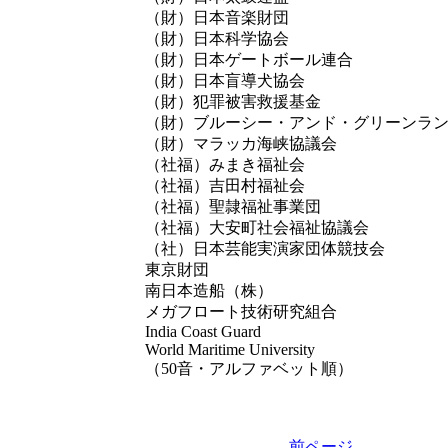
（財）日本音楽財団
（財）日本科学協会
（財）日本ゲートボール連合
（財）日本盲導犬協会
（財）犯罪被害救援基金
（財）ブルーシー・アンド・グリーンラ
（財）マラッカ海峡協議会
（社福）みまき福祉会
（社福）吉田村福祉会
（社福）聖隷福祉事業団
（社福）大安町社会福祉協議会
（社）日本芸能実演家団体競技会
東京財団
南日本造船（株）
メガフロート技術研究組合
India Coast Guard
World Maritime University
（50音・アルファベット順）
前ページ