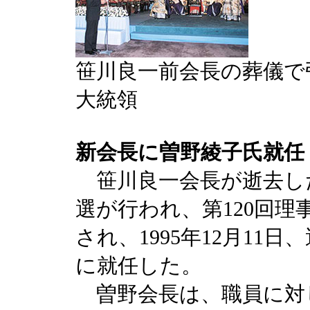
笹川良一前会長の葬儀で
大統領
新会長に曽野綾子氏就任
笹川良一会長が逝去し
選が行われ、第120回
され、1995年12月11
に就任した。
曽野会長は、職員に対