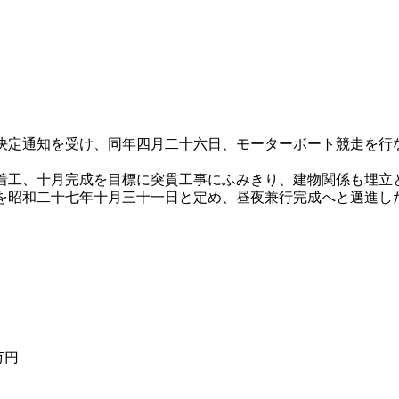
定通知を受け、同年四月二十六日、モーターボート競走を行
。
工、十月完成を目標に突貫工事にふみきり、建物関係も埋立
を昭和二十七年十月三十一日と定め、昼夜兼行完成へと邁進し
万円