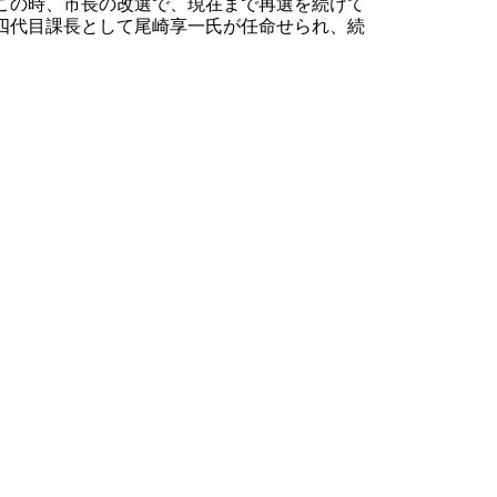
この時、市長の改選で、現在まで再選を続けて
四代目課長として尾崎享一氏が任命せられ、続