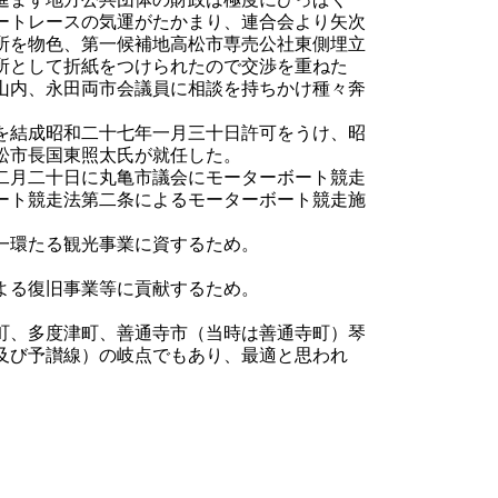
ートレースの気運がたかまり、連合会より矢次
所を物色、第一候補地高松市専売公社東側埋立
所として折紙をつけられたので交渉を重ねた
山内、永田両市会議員に相談を持ちかけ種々奔
を結成昭和二十七年一月三十日許可をうけ、昭
松市長国東照太氏が就任した。
二月二十日に丸亀市議会にモーターボート競走
ート競走法第二条によるモーターボート競走施
一環たる観光事業に資するため。
よる復旧事業等に貢献するため。
町、多度津町、善通寺市（当時は善通寺町）琴
及び予讃線）の岐点でもあり、最適と思われ