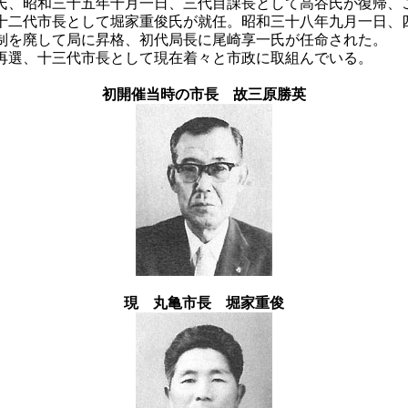
、昭和三十五年十月一日、三代目課長として高谷氏が復帰、
十二代市長として堀家重俊氏が就任。昭和三十八年九月一日、
制を廃して局に昇格、初代局長に尾崎享一氏が任命された。
再選、十三代市長として現在着々と市政に取組んでいる。
初開催当時の市長 故三原勝英
現 丸亀市長 堀家重俊