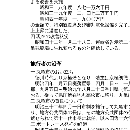
よる改善を実施
昭和三十八年度 八七一万六千円
昭和三十九年度 二、四七二万五千円
昭和四十年度 一、九〇〇万円
の金額で、特別観覧席及び審判電化設備を完了
上上昇に邁進した。
四 現在の改善状況
昭和四十二年一月二十八日、運輸省告示第二七
亀競艇場に生れ変わるものと確信している。
施行者の沿革
一 丸亀市のおい立ち
徳川時代より京極藩となり、藩主は京極朗徹
明治四年二月五日廃藩置県、四月十日～十一月
郡、九月五日～明治九年八月二十日香川県（第
おる。従って県庁所在地も高松市に移り、丸亀
二 丸亀市の首長について
明治三十二年四月一日市制を施行して丸亀市と
り、地方公共団体の長は、その地方公共団体の
選せられて第十一代市長に就任、以来四選十六
三 ボートレース発祥の経過
昭和二十年八月十五日、太平洋戦争の終結によ