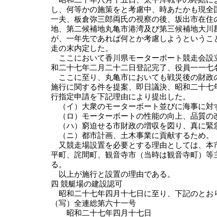
し、何等かの施策をと考慮中、時あたかも現全
一夫、板倉弥三郎両氏の視察の後、坂出市在住
地、第二候補地丸亀市港湾及び第三候補地大川
が、一年先であれば何とか考慮しようというこ
走の末内定した。
ここにおいて香川県モーターボート競走会設立
和二十七年二月二十二日登記完了、役員一一七
ここに至り、丸亀市においても戦災後の財政の
施行に関する件を提案、即日議決、昭和二十七
行指定申請を下記理由により提出した。
（イ）大衆のモーターボート並びに海事に対す
（ロ）モーターボートの性能の向上、品質の
（ハ）窮迫せる市財政の増収を図り、真に緊急
（ニ）都市計画、土木事業に貢献するため。
又競走場設置を必要とする理由としては、本市
平町、詫間町、観音寺市（当時は観音寺町）等
る。
以上が施行と設置の理由である。
四 競艇場の建設認可
昭和二十七年四月十七日に至り、下記のとお
（写）全連総第六十一号
昭和二十七年四月十七日