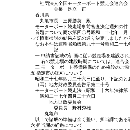
社団法人全国モーターボート競走会連合会
会長 足立 正
香川県
丸亀市長 三原勝英 殿
モーターボート競走場事前審査決定通知の件
首題について商水第四〇号昭和二十七年二月二
って慎重検討の結果左記の通り決定しましたか
なお本件は運輸省舶機第九十一号昭和二十七年
記
一 申請書記載の計画に従い競走場を建設され
二 右の競走場の建設時期については、連合
三 モーターボート整備確保のため格段のご
五 指定市の認可について
昭和二十七年四月二十六日に至り、下記のと
（写）地方財政委員会告示第二十号
モーターボート競走法（昭和二十六年法律第二
昭和二十七年四月二十六日
地方財政委員会
委員長 野村秀雄
丸亀市
以上で諸般の準備は全く整い、担当課である事
六 担当課の経過について