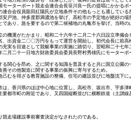
国モーターボート競走会連合会長笹川良一氏の提唱にかかるボ
の連合会役員龍田紅陽氏が立地条件その他もっとも適している
郡安戸池、仲多度郡満濃池を挙げ、高松市の予定地が絶好の場
とであり、急を要するので第二候補地の丸亀市を挙げ、当時の
の機運がたかまり、昭和二十六年十二月二十六日設立準備会
名、出資金二〇〇万円をもって運営を開始し、初代会長に前高
充実を目途として競艇事業の実施に踏切り、翌昭和二十七年
年二月二十一日地方財政委員会委員長野村秀雄氏にモーターボ
る関心を昂め、之に関する知識を普及すると共に国立公園の
改善その他製造に関する事業の振興に寄与するため。
己むを得ざる教育施設の整備、住宅の建設並びに地盤沈下に
は、香川県のほぼ中心地に位置し、高松市、坂出市、宇多津
主要都市町の附近であり、又四国縦断並びに横断鉄道（土讃線
り競走場建設事前審査決定がなされたのである。