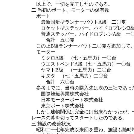
以上で、一切を完了したのである。
二 当初のボート、モーターの保有数
ボート
最新国艇型ランナーバウトA級 二〇隻
ロケット型ステッパー、ハイドロプレンB
普通ステッパー、ハイドロプレンA級 一
合計 五〇隻
この上B級ランナーバウト二〇隻を追加して、
モーター
ミクロA級 （七・五馬力）一〇台
ウエストベンドA級（七・五馬力）一〇台
ヤマトB級 （一五馬力）二〇台
キヌタ （七・五馬力）二〇台
合計 六〇台
参考までに、当時の購入先は次の三社であっ
国際競艇興業株式会社
日本モーターボート株式会社
東京ボート株式会社
しかし建物関係は完全には出来なかったが、一
レースの幕を切ってスタートしたのである。
三 施設の改善状況
昭和二十七年完成以来回を重ね、施設も随時増