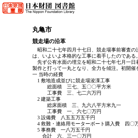
丸亀市
競走場の沿革
昭和二十七年四月十七日、競走場事前審査の決
は、いよいよ本格的な工事に着手したのである
先ず公有水面の埋立を昭和二十七年七月一日着
製作と打って一丸となり、全力を傾注。初開催
一 当時の経費
1 敷地造成並びに競走場浚渫工事
総面積 三七、五〇〇平方米
工事費 三、七二六万円
2 建築工事
総床面積 三、九六八平方米九一
工事費 一、六七〇万円
3 設備費 八五五万五千円
4 救難・連絡用モーターボート購入費 四〇
5 事務費 一八万五千円
合計 六、三一〇万円