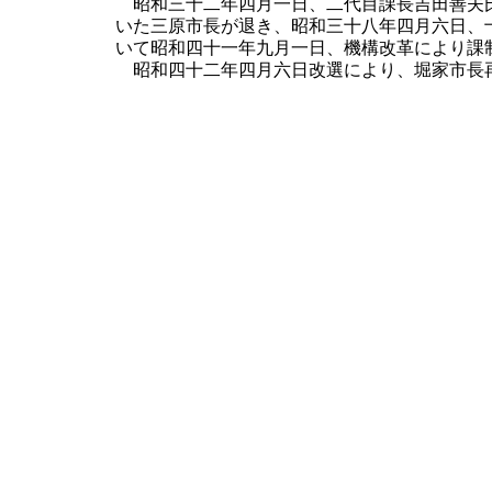
昭和三十二年四月一日、二代目課長吉田善夫氏
いた三原市長が退き、昭和三十八年四月六日、
いて昭和四十一年九月一日、機構改革により課
昭和四十二年四月六日改選により、堀家市長