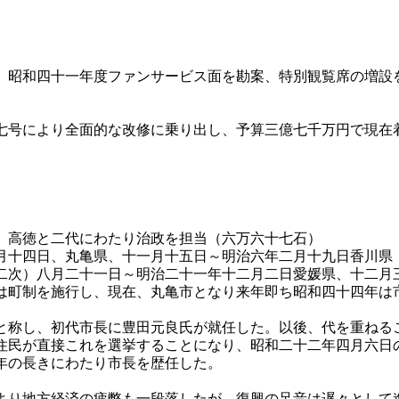
。昭和四十一年度ファンサービス面を勘案、特別観覧席の増設
号により全面的な改修に乗り出し、予算三億七千万円で現在
、高徳と二代にわたり治政を担当（六万六十七石）
十四日、丸亀県、十一月十五日～明治六年二月十九日香川県
二次）八月二十一日～明治二十一年十二月二日愛媛県、十二月
は町制を施行し、現在、丸亀市となり来年即ち昭和四十四年は
称し、初代市長に豊田元良氏が就任した。以後、代を重ねる
住民が直接これを選挙することになり、昭和二十二年四月六日
年の長きにわたり市長を歴任した。
り地方経済の疲弊も一段落したが、復興の足音は遅々として