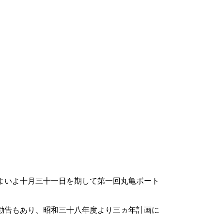
よいよ十月三十一日を期して第一回丸亀ボート
勧告もあり、昭和三十八年度より三ヵ年計画に