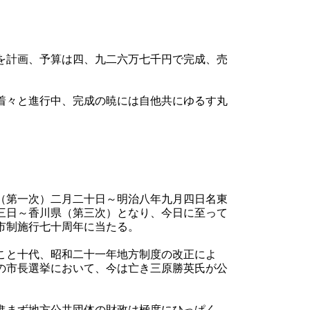
を計画、予算は四、九二六万七千円で完成、売
着々と進行中、完成の暁には自他共にゆるす丸
（第一次）二月二十日～明治八年九月四日名東
三日～香川県（第三次）となり、今日に至って
市制施行七十周年に当たる。
こと十代、昭和二十一年地方制度の改正によ
の市長選挙において、今は亡き三原勝英氏が公
進まず地方公共団体の財政は極度にひっぱく