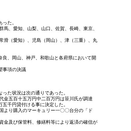
あった。
群馬、愛知、山梨、山口、佐賀、長崎、東京、
常滑（愛知）、児島（岡山）、津（三重）、丸
奈良、岡山、神戸、和歌山と各府県において開
望事項の決議
なった状況は次の通りであった。
入代金五百十五万円中二百万円は笹川氏が調達
万五千円貸付ける事に決定した。
米国より購入のマーキュリー一〇〇台分の「ド
た資金及び保管料、修繕料等により返済の確信が