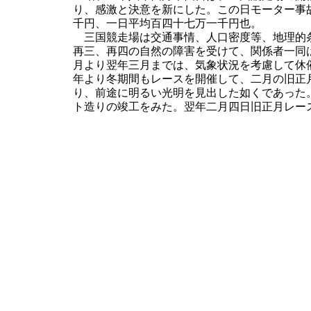
り、感激と決意を新にした。この日モーター事
千円、一日平均百四十七万一千円也。
三国競走場は交通事情、人口密度等、地理的条
再三、再四の自然の障害を受けて、関係者一同
月より翌年三月までは、気象状況を考慮して休
年より冬期間もレースを開催して、二月の旧正
り、前途に明るい光明を見出した如くであった
ト造りの竣工をみた。翌年二月四日旧正月レー