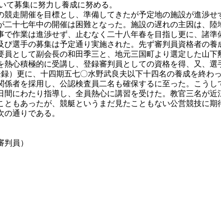
おいて募集に努力し養成に努める。
競走開催を目標とし、準備してきたが予定地の施設が進渉せ
が二十七年中の開催は困難となった。施設の遅れの主因は、陸
事で作業は進渉せず、止むなく二十八年春を目指し更に、諸準
び選手の募集は予定通り実施された。先ず審判員資格者の養
要員として副会長の和田季三と、地元三国町より選定した山下
を熱心積極的に受講し、登録審判員としての資格を得、又、選
登録）更に、十四期五七〇水野武良夫以下十四名の養成を終わ
係者を採用し、公認検査員二名も確保するに至った。こうし
日間にわたり指導し、全員熱心に講習を受けた。教官三名が近
こともあったが、競艇というまだ見たこともない公営競技に期
次の通りである。
審判員）