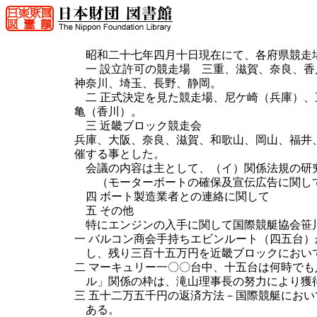
昭和二十七年四月十日現在にて、各府県競走場
一 設立許可の競走場 三重、滋賀、奈良、香
神奈川、埼玉、長野、静岡。
二 正式決定を見た競走場、尼ケ崎（兵庫）、
亀（香川）。
三 近畿ブロック競走会
兵庫、大阪、奈良、滋賀、和歌山、岡山、福井
催する事とした。
会議の内容は主として、（イ）関係法規の研究
（モーターボートの確保及宣伝広告に関し
四 ボート製造業者との連絡に関して
五 その他
特にエンジンの入手に関して国際競艇協会笹川
一 バルコン商会手持ちエビンルート（四五台
し、残り三百十五万円を近畿ブロックにおい
二 マーキュリー一〇〇台中、十五台は何時で
ル」関係の枠は、滝山理事長の努力により獲
三 五十二万五千円の返済方法－国際競艇にお
ある。