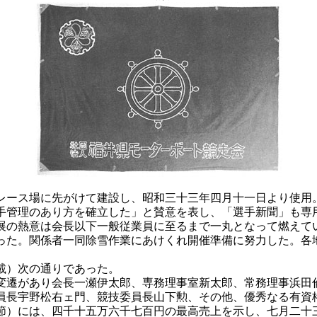
ース場に先がけて建設し、昭和三十三年四月十一日より使用
手管理のあり方を確立した」と賛意を表し、「選手新聞」も専
の熱意は会長以下一般従業員に至るまで一丸となって燃えて
った。関係者一同除雪作業にあけくれ開催準備に努力した。各
載）次の通りであった。
遷があり会長一瀬伊太郎、専務理事室新太郎、常務理事浜田
員長宇野松右ェ門、競技委員長山下勲、その他、優秀なる有資
）には、四千十五万六千七百円の最高売上を示し、七月二十