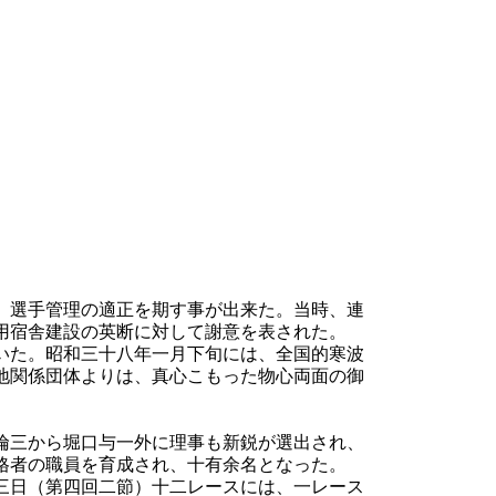
。選手管理の適正を期す事が出来た。当時、連
用宿舎建設の英断に対して謝意を表された。
いた。昭和三十八年一月下旬には、全国的寒波
地関係団体よりは、真心こもった物心両面の御
倫三から堀口与一外に理事も新鋭が選出され、
格者の職員を育成され、十有余名となった。
三日（第四回二節）十二レースには、一レース