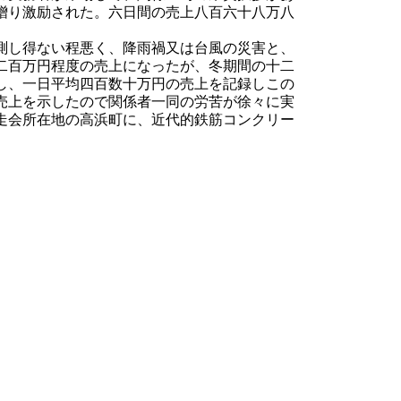
贈り激励された。六日間の売上八百六十八万八
測し得ない程悪く、降雨禍又は台風の災害と、
二百万円程度の売上になったが、冬期間の十二
し、一日平均四百数十万円の売上を記録しこの
売上を示したので関係者一同の労苦が徐々に実
走会所在地の高浜町に、近代的鉄筋コンクリー