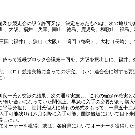
及び競走会の設立許可又は、決定をみたものは、次の通りで
川、大阪、福井、兵庫、岡山、徳島、鹿児島、和歌山、福島、
三国（福井）、狭山（大阪）、鳴門（徳島）、大村（長崎）、
、依って近畿ブロック会議第一回を、大阪を振出しに、福井、
。（ロ）競走実施に当っての研究。（ハ）連合会に対する要
て）
良一氏と交渉の結果、次の通り実施し、これの確保が確実と
）が奪い合いになっていた関係上、早急に入手の必要があり購
て平等分担し、笹川氏個人に貸付の形式をもって、一県五十二
も入手可能残りは六月以降に入手可能、国際競艇において目下
得したい。
いてオーナーを獲得。或は、各府県においてオーナーを獲得し