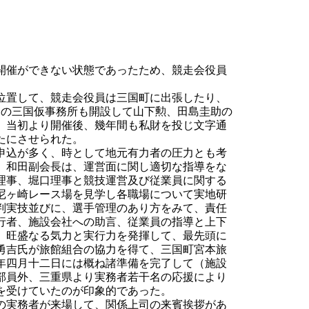
開催ができない状態であったため、競走会役員
位置して、競走会役員は三国町に出張したり、
会の三国仮事務所も開設して山下勲、田島圭助の
、当初より開催後、幾年間も私財を投じ文字通
たにさせられた。
申込が多く、時として地元有力者の圧力とも考
。和田副会長は、運営面に関し適切な指導をな
理事、堀口理事と競技運営及び従業員に関する
尼ヶ崎レース場を見学し各職場について実地研
判実技並びに、選手管理のあり方をみて、責任
行者、施設会社への助言、従業員の指導と上下
、旺盛なる気力と実行力を発揮して、最先頭に
勇吉氏が旅館組合の協力を得て、三国町宮本旅
年四月十二日には概ね諸準備を完了して（施設
部員外、三重県より実務者若干名の応援により
を受けていたのが印象的であった。
の実務者が来場して、関係上司の来賓挨拶があ