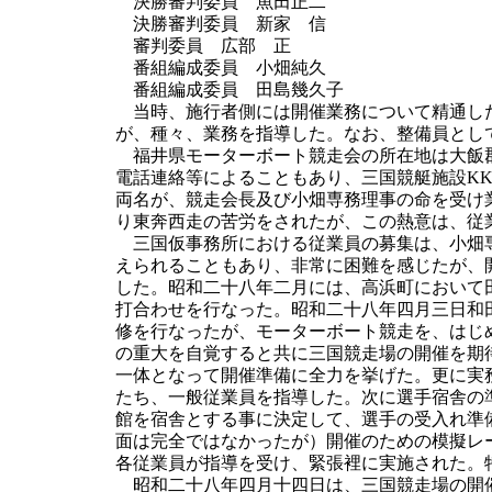
決勝審判委員 魚田正二
決勝審判委員 新家 信
審判委員 広部 正
番組編成委員 小畑純久
番組編成委員 田島幾久子
当時、施行者側には開催業務について精通した
が、種々、業務を指導した。なお、整備員とし
福井県モーターボート競走会の所在地は大飯郡
電話連絡等によることもあり、三国競艇施設K
両名が、競走会長及び小畑専務理事の命を受け
り東奔西走の苦労をされたが、この熱意は、従
三国仮事務所における従業員の募集は、小畑専
えられることもあり、非常に困難を感じたが、
した。昭和二十八年二月には、高浜町において
打合わせを行なった。昭和二十八年四月三日和
修を行なったが、モーターボート競走を、はじ
の重大を自覚すると共に三国競走場の開催を期
一体となって開催準備に全力を挙げた。更に実
たち、一般従業員を指導した。次に選手宿舎の
館を宿舎とする事に決定して、選手の受入れ準
面は完全ではなかったが）開催のための模擬レ
各従業員が指導を受け、緊張裡に実施された。
昭和二十八年四月十四日は、三国競走場の開催