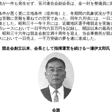
故が一件も発生せず、笹川連合会副会長は、金一封を整備員に
件が悪く更に立地条件（堤外地）と、冬期間の気象状況が予
は苦難に苦難を重ねての労苦であった。同年六月頃には、一日
催とした。昭和三十一年十月には、近畿地区選手権競走を実施
月レースにおいて一日平均六百万円を記録し、開設以来の最高
。昭和三十六年は競走会創立満十周年を迎え、当会事務所が競
スにおいて一日売上、一千万突破の夢を遂に達成した。
競走会創立以来、会長として指揮運営を続ける一瀬伊太郎氏
会旗