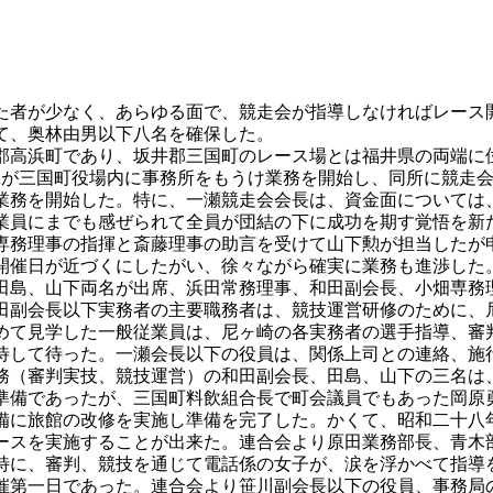
者が少なく、あらゆる面で、競走会が指導しなければレース
て、奥林由男以下八名を確保した。
高浜町であり、坂井郡三国町のレース場とは福井県の両端に
Kが三国町役場内に事務所をもうけ業務を開始し、同所に競走
業務を開始した。特に、一瀬競走会会長は、資金面については
業員にまでも感ぜられて全員が団結の下に成功を期す覚悟を新
務理事の指揮と斎藤理事の助言を受けて山下勲が担当したが
開催日が近づくにしたがい、徐々ながら確実に業務も進渉した
田島、山下両名が出席、浜田常務理事、和田副会長、小畑専務
田副会長以下実務者の主要職務者は、競技運営研修のために、
めて見学した一般従業員は、尼ヶ崎の各実務者の選手指導、審
待して待った。一瀬会長以下の役員は、関係上司との連絡、施
務（審判実技、競技運営）の和田副会長、田島、山下の三名は
準備であったが、三国町料飲組合長で町会議員でもあった岡原
備に旅館の改修を実施し準備を完了した。かくて、昭和二十八
ースを実施することが出来た。連合会より原田業務部長、青木
特に、審判、競技を通じて電話係の女子が、涙を浮かべて指導
第一日であった。連合会より笹川副会長以下の役員、事務局