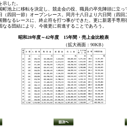
を示した。
町池上に移転を決定し、競走会の役、職員の卒先陣頭に立っ
日（四回一節）オープンレース。同月十八日より六日間（四回
困難なるレースに、終止符を打つ事ができた。更に新選手専用
固なる団結により、今後更に前進することであろう。
昭和28年度～42年度 15年間・売上金比較表
（拡大画面：90KB）