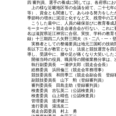
四 審判員、選手の養成に関しては、各府県に
上の様な近畿地区等の会議を経て、二十七年の
等）、資金とも関連して、あらゆる努力をした
季節時の増水に泥沼と化すなど又、残雪中の工
こうした最中に、人員の確保並びに教育養成及
モーターボート競走会連合会が行ない、これに
名は滋賀県近江神宮に合宿。実技、学科の教育
録）十三期四二八矢野三間夫（S・二八・一・
実務者としての整備要員は地元三国町の技術関
長以下三名が教官となり、法規と競技運営を四
導し、受講中に、腰や足が痛くなり大笑いした
開催当時の役員、職員等の開催業務分掌は、
執行副委員長 一瀬伊太郎（競走会会長）
総務委員 浜田倫三（競走会常務理事）
競技委員長 和田季三（競走会副会長 登録
副競技委員長 山下 勲（登録審判員）
審判委員長 田島圭助（登録審判員）
検査委員 吉弘英二（公認検査員）
検査委員 山上晴也（公認検査員）
管理委員 道津健三
進行委員 湯浅友二
発走合図委員 村上 勇