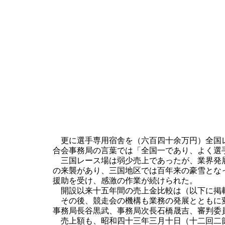
更に選手専用宿舎を（六百四十余万円）全国レ
合会事務局の言葉では「全国一であり、よく選
三国レース場は弱少売上であったが、業界発展
の来襲があり、三国地区では百年来の豪雪とな
援助を受け、感激の作業が続けられた。
開設以来十五年間の売上金比較は（以下に掲
その後、競走会の機構も業務の発展とともに変
事務局長谷黒武、事務局次長石橋晟吉、審判委
売上額も、昭和四十三年三月十日（十二回二節