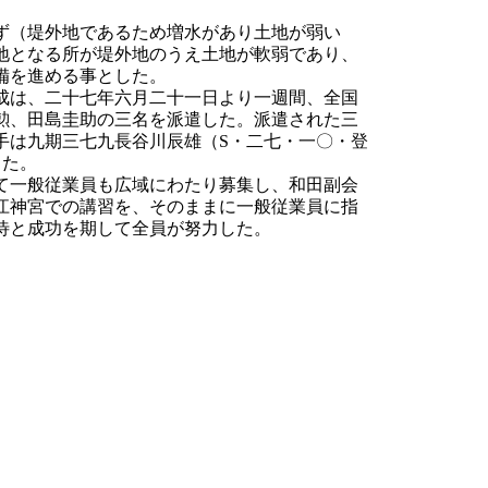
ず（堤外地であるため増水があり土地が弱い
地となる所が堤外地のうえ土地が軟弱であり、
備を進める事とした。
成は、二十七年六月二十一日より一週間、全国
勲、田島圭助の三名を派遣した。派遣された三
手は九期三七九長谷川辰雄（S・二七・一〇・登
った。
て一般従業員も広域にわたり募集し、和田副会
江神宮での講習を、そのままに一般従業員に指
待と成功を期して全員が努力した。