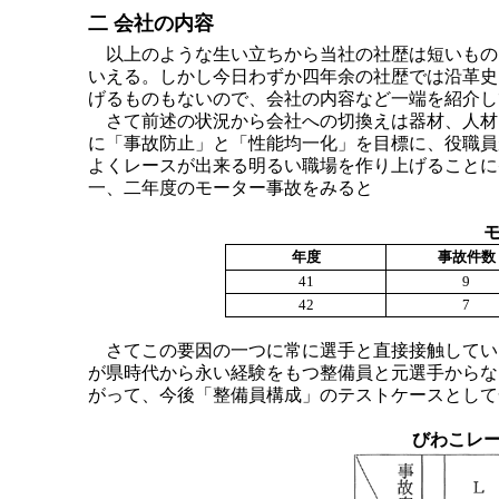
二 会社の内容
以上のような生い立ちから当社の社歴は短いもの
いえる。しかし今日わずか四年余の社歴では沿革史
げるものもないので、会社の内容など一端を紹介し
さて前述の状況から会社への切換えは器材、人材
に「事故防止」と「性能均一化」を目標に、役職員
よくレースが出来る明るい職場を作り上げることに
一、二年度のモーター事故をみると
年度
事故件数
41
9
42
7
さてこの要因の一つに常に選手と直接接触している
が県時代から永い経験をもつ整備員と元選手からな
がって、今後「整備員構成」のテストケースとして
びわこレ