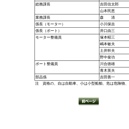
総務課長
吉田信太郎
山本民恵
業務課長
森 清
係長（モーター）
小川保吉
係長（ボート）
井口由三
モーター整備員
塚本昭三
嶋本敏夫
土井幹夫
野中俊功
ボート整備員
川合徳雄
青木英夫
部品係
吉田善一
注 資格の、自は自動車、小は小型船舶、危は危険物、