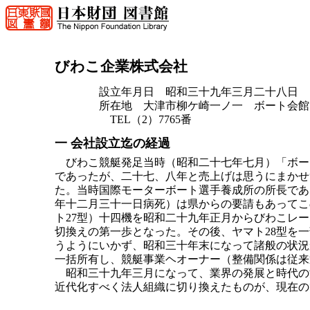
びわこ企業株式会社
設立年月日 昭和三十九年三月二十八日
所在地 大津市柳ケ崎一ノ一 ボート会館
TEL（2）7765番
一 会社設立迄の経過
びわこ競艇発足当時（昭和二十七年七月）「ボー
であったが、二十七、八年と売上げは思うにまかせ
た。当時国際モーターボート選手養成所の所長であ
年十二月三十一日病死）は県からの要請もあってこ
ト27型）十四機を昭和二十九年正月からびわこレ
切換えの第一歩となった。その後、ヤマト28型を
うようにいかず、昭和三十年末になって諸般の状況
一括所有し、競艇事業ヘオーナー（整備関係は従来
昭和三十九年三月になって、業界の発展と時代の
近代化すべく法人組織に切り換えたものが、現在の