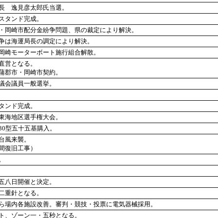
長 逸見彦太郎氏当選。
スタンド完成。
・岡崎市配分金紛争問題、県の裁定により解決。
争は海運局長の調定により解決。
岡崎モーターボート施行組合解散。
直営となる。
蒲郡市・岡崎市契約。
議会議員一般選挙。
タンド完成。
東海地区選手権大会。
30型五十五基購入。
台風来襲。
間復旧工事）
。
五八日開催と決定。
二重針となる。
ら場内各施設改善。審判・競技・投票に電気器械採用。
ト、ゾーン一・五秒となる。