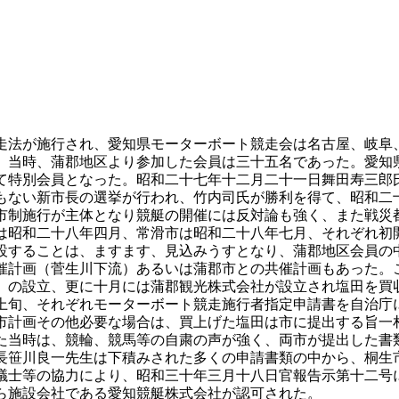
法が施行され、愛知県モーターボート競走会は名古屋、岐阜
。当時、蒲郡地区より参加した会員は三十五名であった。愛知
て特別会員となった。昭和二十七年十二月二十一日舞田寿三郎
もない新市長の選挙が行われ、竹内司氏が勝利を得て、昭和二
制施行が主体となり競艇の開催には反対論も強く、また戦災
は昭和二十八年四月、常滑市は昭和二十八年七月、それぞれ初
設することは、ますます、見込みうすとなり、蒲郡地区会員の
計画（菅生川下流）あるいは蒲郡市との共催計画もあった。
）の設立、更に十月には蒲郡観光株式会社が設立され塩田を買
上旬、それぞれモーターボート競走施行者指定申請書を自治庁
市計画その他必要な場合は、買上げた塩田は市に提出する旨一
当時は、競輪、競馬等の自粛の声が強く、両市が提出した書
長笹川良一先生は下積みされた多くの申請書類の中から、桐生
議士等の協力により、昭和三十年三月十八日官報告示第十二号
ら施設会社である愛知競艇株式会社が認可された。