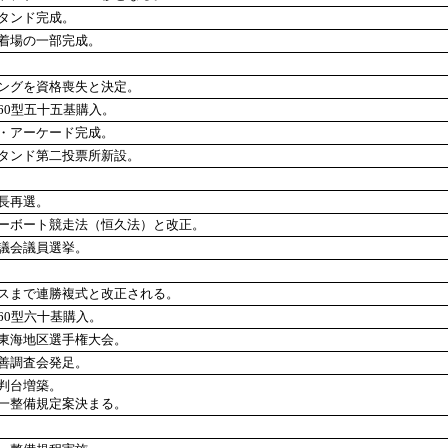
タンド完成。
着場の一部完成。
ングを資格喪失と決定。
60型五十五基購入。
・アーケード完成。
タンド第二投票所新設。
長再選。
ーボート競走法（恒久法）と改正。
議会議員選挙。
スまで連勝複式と改正される。
60型六十基購入。
東海地区選手権大会。
善調査会発足。
判台増築。
一整備規定案決まる。