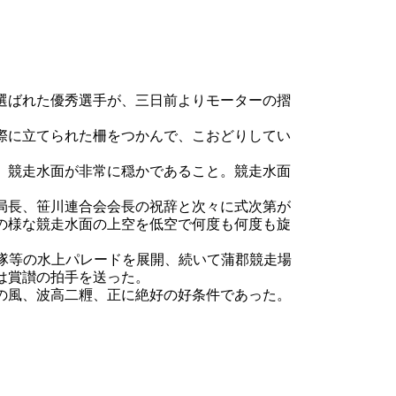
選ばれた優秀選手が、三日前よりモーターの摺
際に立てられた柵をつかんで、こおどりしてい
。競走水面が非常に穏かであること。競走水面
局長、笹川連合会会長の祝辞と次々に式次第が
の様な競走水面の上空を低空で何度も何度も旋
隊等の水上パレードを展開、続いて蒲郡競走場
は賞讃の拍手を送った。
の風、波高二糎、正に絶好の好条件であった。