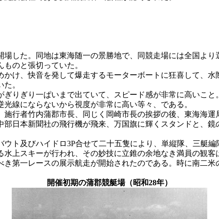
場した。同地は東海随一の景勝地で、同競走場には全国より
んものと張切っていた。
かけ、快音を発して爆走するモーターボートに狂喜して、水
いた。
ぎりぎり一ぱいまで出ていて、スピード感が非常に高いこと
逆光線にならないから視度が非常に高い等々、である。
施行者竹内蒲郡市長、同じく岡崎市長の挨拶の後、東海海運
中部日本新聞社の飛行機が飛来、万国旗に輝くスタンドと、鏡
ウト及びハイドロ3P合せて二十五隻により、単縦隊、三艇編
る水上スキーが行われ、その妙技に立錐の余地なき満員の観客
き第一レースの展示航走が開始されたのである。時に南二米
開催初期の蒲郡競艇場（昭和28年）