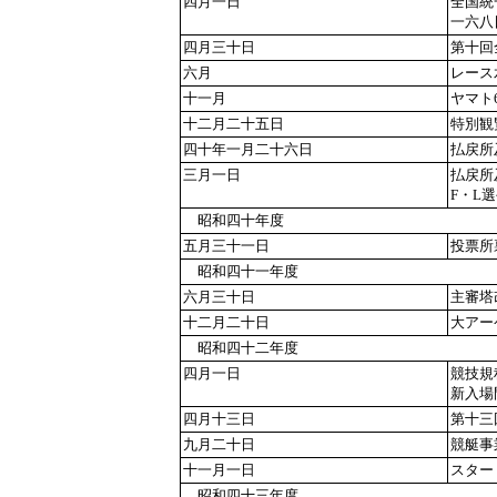
四月一日
全国統
一六八
四月三十日
第十回
六月
レース
十一月
ヤマト
十二月二十五日
特別観
四十年一月二十六日
払戻所
三月一日
払戻所
F・L
昭和四十年度
五月三十一日
投票所
昭和四十一年度
六月三十日
主審塔
十二月二十日
大アー
昭和四十二年度
四月一日
競技規
新入場
四月十三日
第十三
九月二十日
競艇事
十一月一日
スター
昭和四十三年度