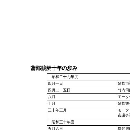
蒲郡競艇十年の歩み
昭和二十九年度
四月一日
蒲郡市
四月二十五日
竹内司
八月
モータ
十月
蒲郡観
三十年三月
モータ
市議会
昭和三十年度
五月六日
愛知競