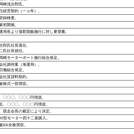
岡崎浅次郎氏。
任経営契約（一ヵ年）。
登録検査。
艇初開催。
運局長より蒲郡競艇施行に対し要望書。
次郎氏社長退任。
二氏社長就任。
岡崎モーターボート施行組合発足。
会社調停案（海運局）。
労働組合発足。
会社賃貸料契約。
艇株式一部買収。
、〇〇〇、〇〇〇円増資。
五、〇〇〇、〇〇〇円増資。
、競走会長の裁定により決定。
30型モーター四十二基購入。
艇KK全株買収。