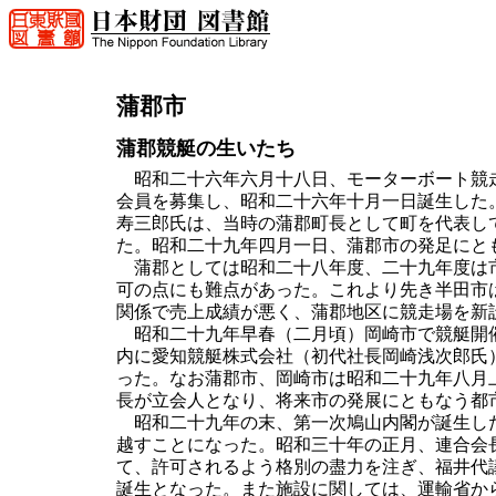
蒲郡市
蒲郡競艇の生いたち
昭和二十六年六月十八日、モーターボート競走
会員を募集し、昭和二十六年十月一日誕生した
寿三郎氏は、当時の蒲郡町長として町を代表し
た。昭和二十九年四月一日、蒲郡市の発足にと
蒲郡としては昭和二十八年度、二十九年度は市
可の点にも難点があった。これより先き半田市
関係で売上成績が悪く、蒲郡地区に競走場を新
昭和二十九年早春（二月頃）岡崎市で競艇開催
内に愛知競艇株式会社（初代社長岡崎浅次郎氏
った。なお蒲郡市、岡崎市は昭和二十九年八月
長が立会人となり、将来市の発展にともなう都
昭和二十九年の末、第一次鳩山内閣が誕生した
越すことになった。昭和三十年の正月、連合会
て、許可されるよう格別の盡力を注ぎ、福井代
誕生となった。また施設に関しては、運輸省か