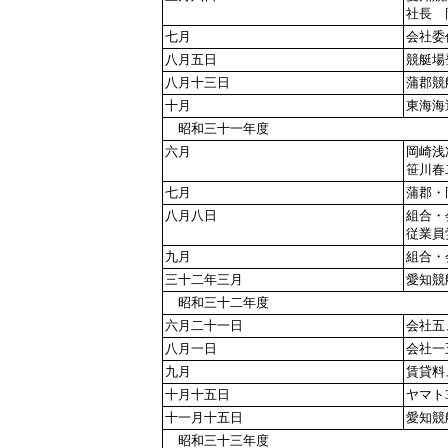
社長 
七月
会社委
八月五日
競艇場
八月十三日
蒲郡競
十月
東海海
昭和三十一年度
六月
岡崎浅
笹川春
七月
蒲郡・
八月八日
組合・
従業員
九月
組合・
三十二年三月
愛知競
昭和三十二年度
六月二十一日
会社五
八月一日
会社一
九月
賃貸料
十月十五日
ヤマト
十一月十五日
愛知競
昭和三十三年度