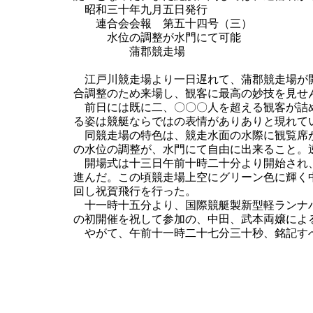
昭和三十年九月五日発行
連合会会報 第五十四号（三）
水位の調整が水門にて可能
蒲郡競走場
江戸川競走場より一日遅れて、蒲郡競走場が開
合調整のため来場し、観客に最高の妙技を見せ
前日には既に二、〇〇〇人を超える観客が詰め
る姿は競艇ならではの表情がありありと現れて
同競走場の特色は、競走水面の水際に観覧席が
の水位の調整が、水門にて自由に出来ること。
開場式は十三日午前十時二十分より開始され、
進んだ。この頃競走場上空にグリーン色に輝く
回し祝賀飛行を行った。
十一時十五分より、国際競艇製新型軽ランナバ
の初開催を祝して参加の、中田、武本両嬢によ
やがて、午前十一時二十七分三十秒、銘記すべ