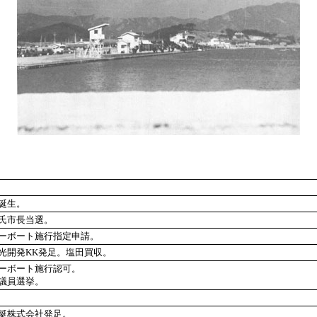
誕生。
氏市長当選。
ーボート施行指定申請。
光開発KK発足。塩田買収。
ーボート施行認可。
議員選挙。
艇株式会社発足。