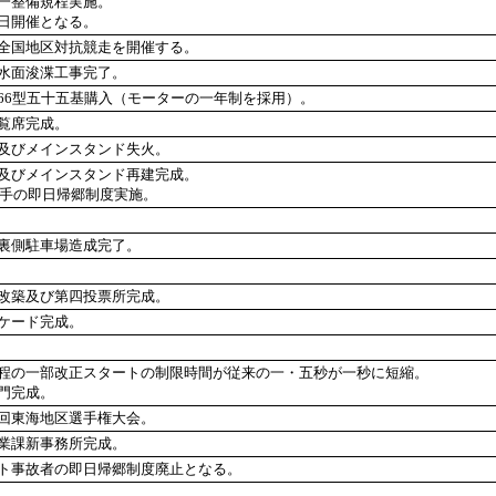
一整備規程実施。
日開催となる。
全国地区対抗競走を開催する。
水面浚渫工事完了。
66型五十五基購入（モーターの一年制を採用）。
覧席完成。
及びメインスタンド失火。
及びメインスタンド再建完成。
選手の即日帰郷制度実施。
裏側駐車場造成完了。
改築及び第四投票所完成。
ケード完成。
程の一部改正スタートの制限時間が従来の一・五秒が一秒に短縮。
門完成。
回東海地区選手権大会。
業課新事務所完成。
ト事故者の即日帰郷制度廃止となる。