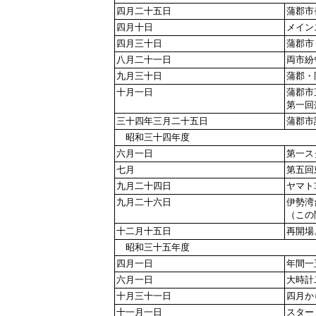
四月二十五日
蒲郡市
四月十日
メイン
四月三十日
蒲郡市
八月二十一日
両市紛
九月三十日
蒲郡・
十月一日
蒲郡市
第一回
三十四年三月二十五日
蒲郡市
昭和三十四年度
六月一日
第一ス
七月
第五回
九月二十四日
ヤマト
九月二十六日
伊勢湾
（この
十二月十五日
再開場
昭和三十五年度
四月一日
年間一
六月一日
大時計
十月三十一日
四月か
十一月一日
スター