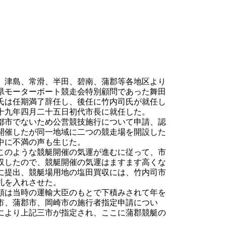
、津島、常滑、半田、碧南、蒲郡等各地区より
県モーターボート競走会特別顧問であった舞田
氏は任期満了辞任し、後任に竹内司氏が就任し
十九年四月二十五日初代市長に就任した。
都市でないため公営競技施行について申請、認
開催したが同一地域に二つの競走場を開設した
中に不満の声も生じた。
このような競艇開催の気運が進むに従って、市
収したので、競艇開催の気運はますます高くな
に提出、競艇場用地の塩田買収には、竹内司市
札を入れさせた。
類は当時の運輸大臣のもとで下積みされて年を
市、蒲郡市、岡崎市の施行者指定申請につい
により上記三市が指定され、ここに蒲郡競艇の