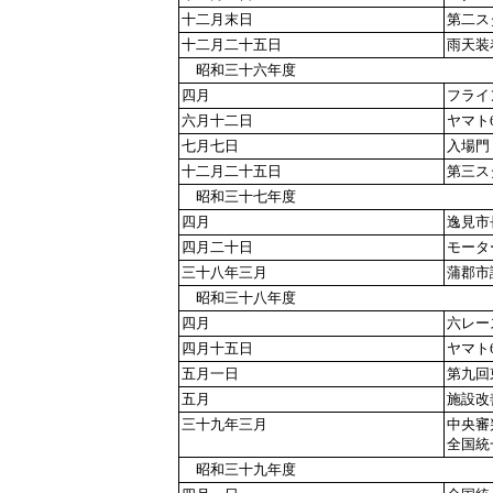
十二月末日
第二ス
十二月二十五日
雨天装
昭和三十六年度
四月
フライ
六月十二日
ヤマト
七月七日
入場門
十二月二十五日
第三ス
昭和三十七年度
四月
逸見市
四月二十日
モータ
三十八年三月
蒲郡市
昭和三十八年度
四月
六レー
四月十五日
ヤマト
五月一日
第九回
五月
施設改
三十九年三月
中央審
全国統
昭和三十九年度