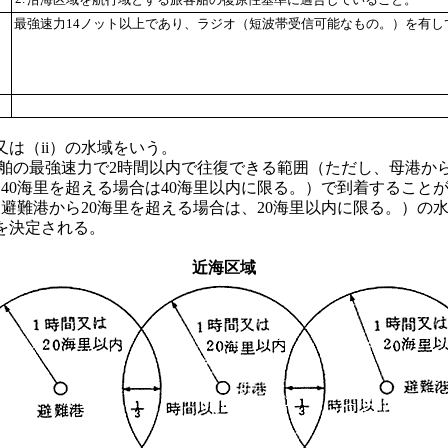
最強速力14ノット以上であり、ラジオ（短波帯受信可能なもの。）を有
又は（ii）の水域をいう。
舶の最強速力で2時間以内で往復できる範囲（ただし、母港から
40海里を超える場合は40海里以内に限る。）で到着すること
避難港から20海里を超える場合は、20海里以内に限る。）の
を決定される。
近海区域