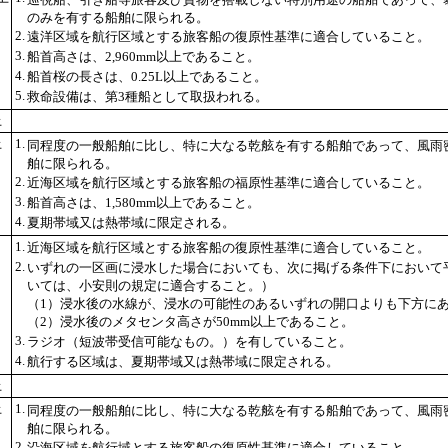
のみを有する船舶に限られる。
2.
遠洋区域を航行区域とする旅客船の復原性基準に適合していること。
3.
船首高さは、2,960mm以上であること。
4.
船首桜の長さは、0.25L以上であること。
5.
救命設備は、第3種船として取扱われる。
上
上
1.
同程度の一般船舶に比し、特に大なる乾舷を有する船舶であって、風雨密
舶に限られる。
2.
近海区域を航行区域とする旅客船の福原性基準に適合していること。
3.
船首高さは、1,580mm以上であること。
4.
夏期帯域又は熱帯域に限定される。
1.
近海区域を航行区域とする旅客船の復原性基準に適合していること。
2.
いずれの一区画に浸水した場合においても、次に掲げる条件下において平
いては、小安則の規定に適合すること。）
（1）浸水後の水線が、浸水の可能性のあるいずれの開口よりも下方に
（2）浸水後のメタセンタ高さが50mm以上であること。
3.
ラジオ（短波帯受信可能なもの。）を有していること。
4.
航行する区域は、夏期帯域又は熱帯域に限定される。
上
上
1.
同程度の一般船舶に比し、特に大なる乾舷を有する船舶であって、風雨密
舶に限られる。
2.
沿海区域を航行域とする旅客船の復原性基準に適合していること。