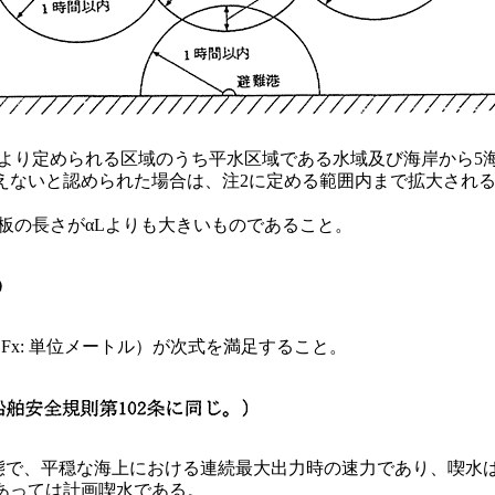
により定められる区域のうち平水区域である水域及び海岸から5
えないと認められた場合は、注2に定める範囲内まで拡大され
板の長さがαLよりも大きいものであること。
Fx: 単位メートル）が次式を満足すること。
状態で、平穏な海上における連続最大出力時の速力であり、喫水
あっては計画喫水である。