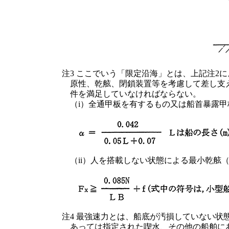
注3 ここでいう「限定沿海」とは、上記注2
原性、乾舷、閉鎖装置等を考慮して差し支
件を満足していなければならない。
（i）全通甲板を有するもの又は船首暴露甲
（ii）人を搭載しない状態による最小乾舷（
注4 最強速力とは、船底が汚損していない
あっては指定された喫水、その他の船舶に