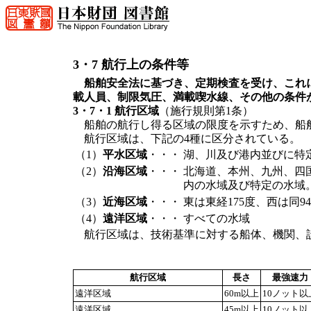
3・7 航行上の条件等
船舶安全法に基づき、定期検査を受け、これ
載人員、制限気圧、満載喫水線、その他の条件
3・7・1 航行区域
（施行規則第1条）
船舶の航行し得る区域の限度を示すため、船
航行区域は、下記の4種に区分されている。
（1）
平水区域
・・・
湖、川及び港内並びに特
（2）
沿海区域
・・・
北海道、本州、九州、四
内の水域及び特定の水域
（3）
近海区域
・・・
東は東経175度、西は同
（4）
遠洋区域
・・・
すべての水域
航行区域は、技術基準に対する船体、機関、設
航行区域
長さ
最強速力
遠洋区域
60m以上
10ノット以
遠洋区域
45m以上
10ノット以