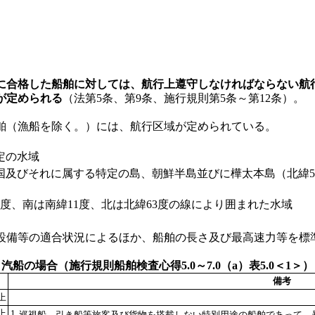
に合格した船舶に対しては、航行上遵守しなければならない航
が定められる
（法第5条、第9条、施行規則第5条～第12条）。
舶（漁船を除く。）には、航行区域が定められている。
定の水域
国及びそれに属する特定の島、朝鮮半島並びに樺太本島（北緯5
。
94度、南は南緯11度、北は北緯63度の線により囲まれた水域
備等の適合状況によるほか、船舶の長さ及び最高速力等を標
汽船の場合（施行規則船舶検査心得5.0～7.0（a）表5.0＜1＞）
備考
上
上
1.
巡視船、引き船等旅客及び貨物を搭載しない特別用途の船舶であって、暴