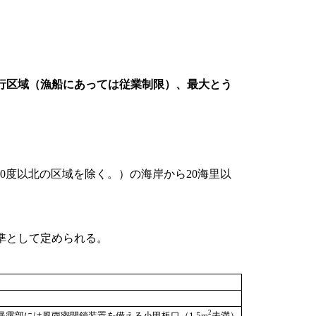
行区域（漁船にあっては従業制限）、最大とう
0度以北の区域を除く。）の海岸から20海里以
準として定められる。
2
露部には風雨密閉鎖装置を備える小甲板口（1.5m
未満）