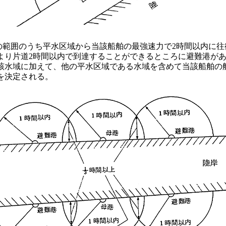
の範囲のうち平水区域から当該船舶の最強速力で2時間以内に
り片道2時間以内で到達することができるところに避難港があ
該水域に加えて、他の平水区域である水域を含めて当該船舶の
を決定される。