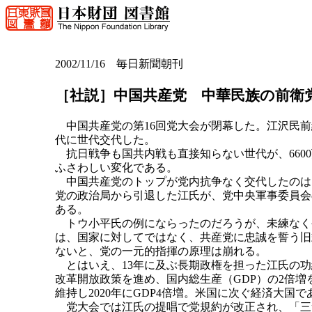
2002/11/16 毎日新聞朝刊
［社説］中国共産党 中華民族の前衛
中国共産党の第16回党大会が閉幕した。江沢民前総
代に世代交代した。
抗日戦争も国共内戦も直接知らない世代が、660
ふさわしい変化である。
中国共産党のトップが党内抗争なく交代したのは
党の政治局から引退した江氏が、党中央軍事委員会
ある。
トウ小平氏の例にならったのだろうが、未練なく
は、国家に対してではなく、共産党に忠誠を誓う旧
ないと、党の一元的指揮の原理は崩れる。
とはいえ、13年に及ぶ長期政権を担った江氏の功
改革開放政策を進め、国内総生産（GDP）の2倍増
維持し2020年にGDP4倍増。米国に次ぐ経済大国で
党大会では江氏の提唱で党規約が改正され、「三