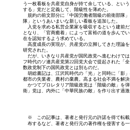
う一枚看板を共産党自身が持て余している、という
する」党だと定義して、階級性を薄めた。
規約の前文部分に「中国労働者階級の前衛部隊」
隊」というあいまいな新しい看板を追加した。
入党を求める私営企業家を吸収するという建前だ
となり、「官商癒着」によって富裕の道を歩んでい
在を認知するよう求めている。
高度成長の実現が、共産党の立脚してきた理論を
研究された。
だが、いきなり共産党が国民政党へ進むわけでは
フ時代のソ連共産党第22回党大会で提起された「
数政党制下の国民政党とは別ものだ。
胡総書記は、江沢民時代の「光」と同時に「影」
都市の失業者、農村の棄農。高まる社会不満を解決
かつてプロレタリア階級政党は「階級の敵」を弾
衛」党は、内外に「中華民族の敵」を作り出す過激
※ この記事は、著者と発行元の許諾を得て転載
布するなど、著者と発行元の著作権を侵害する一