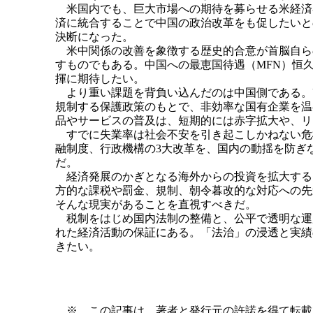
米国内でも、巨大市場への期待を募らせる米経済
済に統合することで中国の政治改革をも促したいと
決断になった。
米中関係の改善を象徴する歴史的合意が首脳自ら
すものでもある。中国への最恵国待遇（MFN）恒
揮に期待したい。
より重い課題を背負い込んだのは中国側である。
規制する保護政策のもとで、非効率な国有企業を温
品やサービスの普及は、短期的には赤字拡大や、リ
すでに失業率は社会不安を引き起こしかねない危
融制度、行政機構の3大改革を、国内の動揺を防ぎ
だ。
経済発展のかぎとなる海外からの投資を拡大する
方的な課税や罰金、規制、朝令暮改的な対応への先
そんな現実があることを直視すべきだ。
税制をはじめ国内法制の整備と、公平で透明な運
れた経済活動の保証にある。「法治」の浸透と実績
きたい。
※ この記事は、著者と発行元の許諾を得て転載