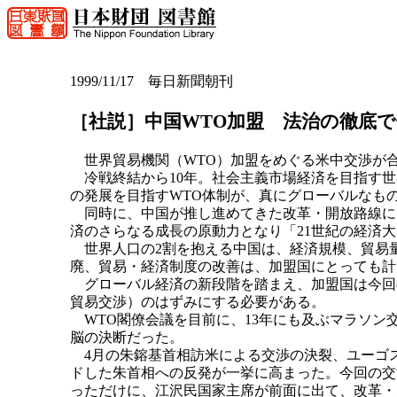
1999/11/17 毎日新聞朝刊
［社説］中国WTO加盟 法治の徹底
世界貿易機関（WTO）加盟をめぐる米中交渉が
冷戦終結から10年。社会主義市場経済を目指す世
の発展を目指すWTO体制が、真にグローバルなも
同時に、中国が推し進めてきた改革・開放路線に
済のさらなる成長の原動力となり「21世紀の経済
世界人口の2割を抱える中国は、経済規模、貿易量
廃、貿易・経済制度の改善は、加盟国にとっても計
グローバル経済の新段階を踏まえ、加盟国は今回の
貿易交渉）のはずみにする必要がある。
WTO閣僚会議を目前に、13年にも及ぶマラソン
脳の決断だった。
4月の朱鎔基首相訪米による交渉の決裂、ユーゴ
ドした朱首相への反発が一挙に高まった。今回の交
っただけに、江沢民国家主席が前面に出て、改革・