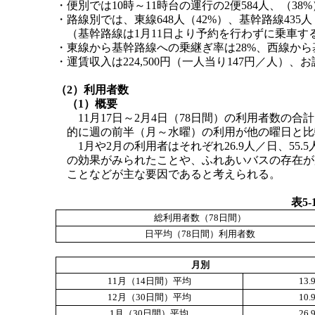
・便別では10時～11時台の運行の2便584人、（38
・路線別では、東線648人（42%）、基幹路線435人
（基幹路線は1月11日より予約を行わずに乗車す
・東線から基幹路線への乗継ぎ率は28%、西線から
・運賃収入は224,500円（一人当り147円／人）、
（2）利用者数
（1）概要
11月17日～2月4日（78日間）の利用者数の合計
的に週の前半（月～水曜）の利用が他の曜日と比
1月や2月の利用者はそれぞれ26.9人／日、55
の効果がみられたことや、ふれあいバスの存在が
ことなどが主な要因であると考えられる。
表5
総利用者数（78日間）
日平均（78日間）利用者数
月別
11月（14日間）平均
13
12月（30日間）平均
10
1月（30日間）平均
26