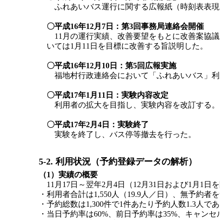
ふれあいバス運行に関する広報紙（時刻表表現
〇平成16年12月7日：第3回事務局連絡会開催
11月の運行実績、改善要望をもとに改善案協議
いては1月11日を目標に改善する旨説明した。
〇平成16年12月10日：第5回広報実施
福地村行政連絡会において「ふれあいバス」利
〇平成17年1月11日：実験内容改定
利用者の拡大を目指し、実験内容を改訂する。
〇平成17年2月4日：実験終了
実験を終了し、バス停等撤去を行った。
5-2. 利用状況（予約登録データの解析）
（1）実績の概要
11月17日～翌年2月4日（12月31日および1月1
・利用者合計は1,550人（19.9人／日）、無予約者を
・予約総数は1,300件で1件あたり予約人数1.3人で
・当日予約率は60%、前日予約率は35%、キャン