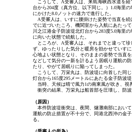
こうして、A受審人は、来島海峡西水道を経て
台から204度（真方位、以下同じ。）1.0海里
にかけた8.0ノットの速力で進行した。
A受審人は、いすに腰掛けた姿勢で当直を続
でに近づいたころ、機関室から入航にあたって
川之江港金子防波堤北灯台から283度5.0海里
に向いた状態で続航した。
ところが、A受審人は、それまでと違って珍
ず、ゆったりした気分と暖房を効かせていすに
心地よい状態となり、そのままの姿勢で当直を
などして気分の一新を計るよう居眠り運航の防
たり、やがて居眠りに陥ってしまった。
こうして、万栄丸は、防波堤に向首した同じ針
灯台から165度295メートルにあたる金子防
当時、天候は晴で風力1の南東風が吹き、視
衝突の結果、万栄丸は船首部を圧壊し、防波
（原因）
本件防波堤衝突は、夜間、燧灘南部において
運航の防止措置が不十分で、同港北西沖の金子
る。
（受審人の所為）