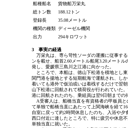
船種船名
貨物船万栄丸
総トン数
188.12トン
登録長
35.08メートル
機関の種類
ディーゼル機関
出力
294キロワット
3 事実の経過
万栄丸は、専ら苛性ソーダの運搬に従事する鋼
ンを載せ、船首2.60メートル船尾3.20メート
発し、愛媛県三島川之江港に向かった。
ところで、本船は、徳山下松港を積地とし東
関門港を揚地とする短期航海で運航され、しか
着いても港外で仮泊或いは着桟するだけで翌朝
山下松港に回航されて積荷役が行われていた。
港に回航されたのち、乗組員は翌9日朝までの
A受審人は、船橋当直を有資格者の甲板員との
て単独で船橋当直にあたって上関海峡を経て1
自室に戻って約2時間休息したのち、入浴や夕
西口付近に達したところで、特に疲労や休息不
単独当直に就いた。