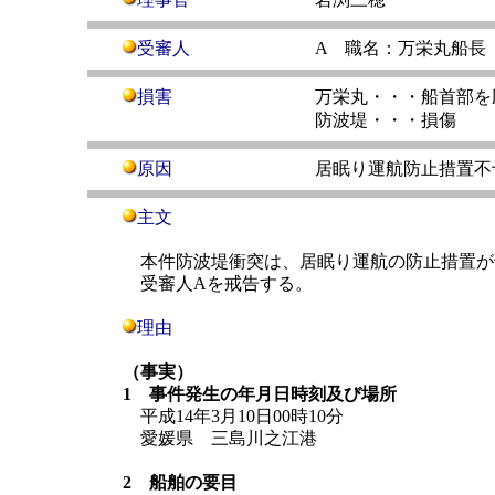
受審人
A 職名：万栄丸船長
損害
万栄丸・・・船首部を
防波堤・・・損傷
原因
居眠り運航防止措置不
主文
本件防波堤衝突は、居眠り運航の防止措置が
受審人Aを戒告する。
理由
（事実）
1 事件発生の年月日時刻及び場所
平成14年3月10日00時10分
愛媛県 三島川之江港
2 船舶の要目