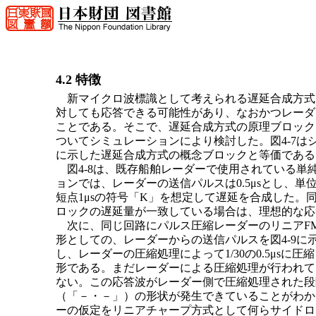
4.2 特徴
新マイクロ波標識として考えられる遅延合成方式
対しても応答できる可能性があり、なおかつレーダ
ことである。そこで、遅延合成方式の原理ブロック
ついてシミュレーションにより検討した。図4-7は
に示した遅延合成方式の概念ブロックと等価である
図4-8は、既存船舶レーダーで使用されている単
ョンでは、レーダーの送信パルスは0.5μsとし、単位
短点1μsの符号「K」を想定して遅延を合成した
ロックの遅延量が一致している場合は、理想的な応
次に、同じ回路にパルス圧縮レーダーのリニアF
形としての、レーダーからの送信パルスを図4-9に示
し、レーダーの圧縮処理によって1/30の0.5μsに
形である。まだレーダーによる圧縮処理が行われて
ない。この応答波がレーダー側で圧縮処理された段階
（「－・－」）の形状が発生できていることがわか
ーの仮定をリニアチャープ方式として何らサイドロ