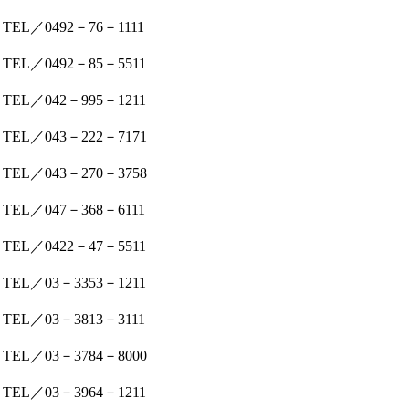
TEL／0492－76－1111
TEL／0492－85－5511
TEL／042－995－1211
TEL／043－222－7171
TEL／043－270－3758
TEL／047－368－6111
TEL／0422－47－5511
TEL／03－3353－1211
TEL／03－3813－3111
TEL／03－3784－8000
TEL／03－3964－1211