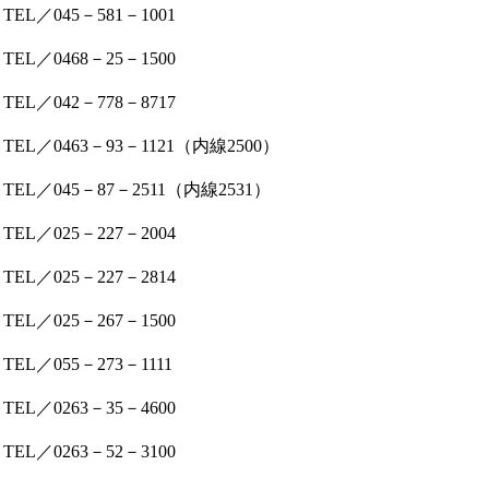
TEL／045－581－1001
TEL／0468－25－1500
TEL／042－778－8717
TEL／0463－93－1121（内線2500）
TEL／045－87－2511（内線2531）
TEL／025－227－2004
TEL／025－227－2814
TEL／025－267－1500
TEL／055－273－1111
TEL／0263－35－4600
TEL／0263－52－3100