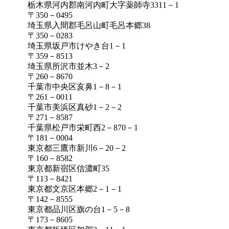
栃木県河内郡南河内町大字薬師寺3311－1
〒350－0495
埼玉県入間郡毛呂山町毛呂本郷38
〒350－0283
埼玉県坂戸市けやき台1－1
〒359－8513
埼玉県所沢市並木3－2
〒260－8670
千葉市中央区亥鼻1－8－1
〒261－0011
千葉市美浜区真砂1－2－2
〒271－8587
千葉県松戸市栄町西2－870－1
〒181－0004
東京都三鷹市新川6－20－2
〒160－8582
東京都新宿区信濃町35
〒113－8421
東京都文京区本郷2－1－1
〒142－8555
東京都品川区旗の台1－5－8
〒173－8605