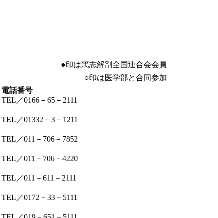
●印は篤志解剖全国連合会会員
○印は医学部と合同参加
電話番号
TEL／0166－65－2111
TEL／01332－3－1211
TEL／011－706－7852
TEL／011－706－4220
TEL／011－611－2111
TEL／0172－33－5111
TEL／019－651－5111