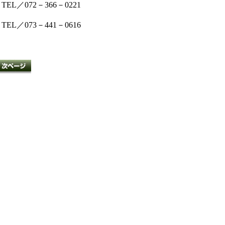
TEL／072－366－0221
TEL／073－441－0616