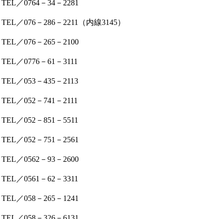
TEL／0764－34－2281
TEL／076－286－2211（内線3145）
TEL／076－265－2100
TEL／0776－61－3111
TEL／053－435－2113
TEL／052－741－2111
TEL／052－851－5511
TEL／052－751－2561
TEL／0562－93－2600
TEL／0561－62－3311
TEL／058－265－1241
TEL／058－326－6131