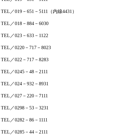
TEL／019－651－5111（内線4431）
TEL／018－884－6030
TEL／023－633－1122
TEL／0220－717－8023
TEL／022－717－8283
TEL／0245－48－2111
TEL／024－932－8931
TEL／027－220－7111
TEL／0298－53－3231
TEL／0282－86－1111
TEL／0285－44－2111