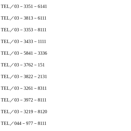
TEL／03－3351－6141
TEL／03－3813－6111
TEL／03－3353－8111
TEL／03－3433－1111
TEL／03－5841－3336
TEL／03－3762－151
TEL／03－3822－2131
TEL／03－3261－8311
TEL／03－3972－8111
TEL／03－3219－8120
TEL／044－977－8111