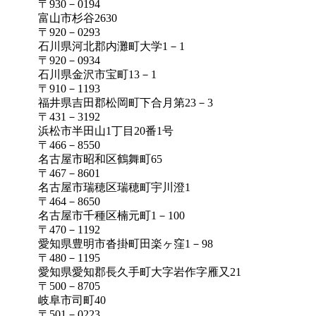
〒930－0194
富山市杉谷2630
〒920－0293
石川県河北郡内灘町大学1－1
〒920－0934
石川県金沢市宝町13－1
〒910－1193
福井県吉田郡松岡町下合月第23－3
〒431－3192
浜松市半田山1丁目20番1号
〒466－8550
名古屋市昭和区鶴舞町65
〒467－8601
名古屋市瑞穂区瑞穂町宇川澄1
〒464－8650
名古屋市千種区楠元町1－100
〒470－1192
愛知県豊明市沓掛町田楽ヶ窪1－98
〒480－1195
愛知県愛知郡長久手町大字岩作字雁又21
〒500－8705
岐阜市司町40
〒501－0223