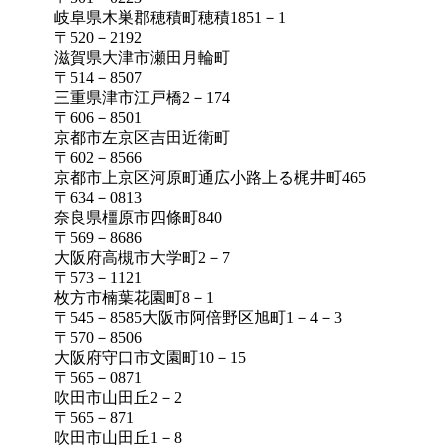
岐阜県木巣郡穂積町穂積1851－1
〒520－2192
滋賀県大津市瀬田月輪町
〒514－8507
三重県津市江戸橋2－174
〒606－8501
京都市左京区吉田近衛町
〒602－8566
京都市上京区河原町通広小路上る梶井町465
〒634－0813
奈良県橿原市四條町840
〒569－8686
大阪府高槻市大学町2－7
〒573－1121
枚方市楠葉花園町8－1
〒545－8585大阪市阿倍野区旭町1－4－3
〒570－8506
大阪府守口市文園町10－15
〒565－0871
吹田市山田丘2－2
〒565－871
吹田市山田丘1－8