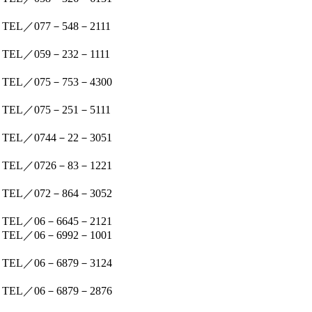
TEL／077－548－2111
TEL／059－232－1111
TEL／075－753－4300
TEL／075－251－5111
TEL／0744－22－3051
TEL／0726－83－1221
TEL／072－864－3052
TEL／06－6645－2121
TEL／06－6992－1001
TEL／06－6879－3124
TEL／06－6879－2876