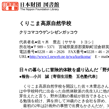
くりこま高原自然学校
クリコマコウゲンシゼンガッコウ
代表者名●佐々木 豊志［ササキ トヨシ］
所在地●〒989－5371 宮城県栗原郡栗駒町沼倉耕英
電話番号●0228－46－2626 FAX番号●0228－46－26
URL●
http://www1.neweb.ne.jp/wa/kurikoma/
E－mail●k
日々の暮らしに冒険的体験を盛り込んだ「野
●報告―小川 誠［寄宿生活塾 五色塾代表］
くりこま高原自然学校を開設した佐々木豊志さん
は中学校時代に出会った自然体験派の先生3人に他
芽生えたと言う。野外活動の番組が担当できるとい
る勉強を続け、満を持して38歳のとき会社を辞め
最初の2年は計画外の事態で出費もかさんだが、3