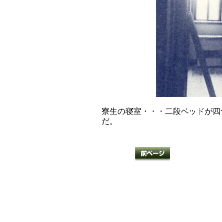
寮生の寝室・・・二段ベッドが四
だ。