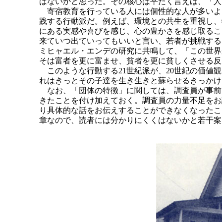
はないかと思った。その核心は平たく言えば、「人
寄宿教育を行っている人には個性的な人が多いよう
践する行動派だ。例えば、環境との共生を重視し、
にある実感や喜びを感じ、心の豊かさを感じ取るこ
来ていつ出ていってもいいと言い、若者が挑戦する
ミヒャエル・エンデの研究に共鳴して、「この世界
そは富者を更に富ませ、貧者を更に貧しくさせる反
このような行動する21世紀派が、20世紀の価値
れはきっとその子達を生き生きと蘇らせるきっかけ
なお、「団体の特徴」に関しては、調査員が事前
きたことを付け加えておく。調査員の力量不足をお
り具体的な話をお伝えすることができなくなったこ
章なので、読者には分かりにくくはないかと若干案じて