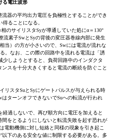
ける電圧波形
整流器の平均出力電圧を負極性とすることができ
い得ることになる。
相のサイリスタSyが導通していた処にα＝130°
整流素子SwとSyの背後の変圧器巻線内部に発生
に相当）の方が小さいので、Swには電流が流れな
れる。なお、この際の回路中を流れる電流は「誘
減少しようとすると、負荷回路中のインダクタ
タンスを十分大きくすると電流の断続を防ぐこと
のサイリスタSuとSyにゲートパルスが与えられる時
でSwはターンオフできないでSuへの転流が行われ
を経過しないで、再び順方向に電圧を加えると
裕時間をとるようにしないと転流失敗を起す恐れが
合は電動機側に対し短絡と同様の現象を引き起こ
0°以下のある安全な値に制限する必要がある。多