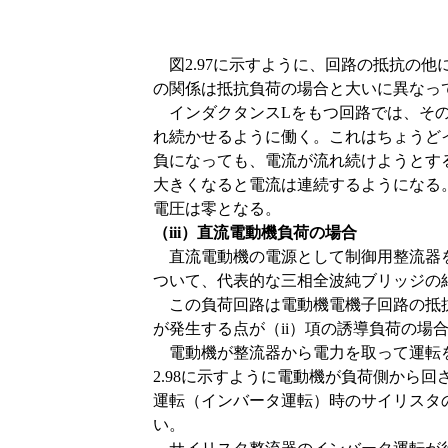
図2.97に示すように、回路の抵抗の他
の関係は抵抗負荷の場合と大いに異なっ
インダクタンスLをもつ回路では、その
れ続かせるように働く。これはちょうど
負になっても、電流が流れ続けようとす
大きくなると電流は連続するようになる。
電圧は零となる。
（iii）直流電動機負荷の場合
直流電動機の電源として制御用整流器を
ついて、代表的な三相全波純ブリッジの
この負荷回路は電動機電機子回路の抵抗
が発生する点が（ii）項の誘導負荷の場
電動機が整流器から電力を取って運転を
2.98に示すように電動機が負荷側から
運転（インバータ運転）時のサイリスタ
い。