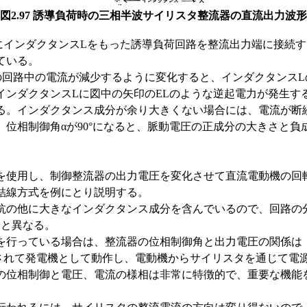
図2.97 誘導負荷時の三相半波サイリスタ整流器の直流出力波形
にインダクタンスLをもった誘導負荷回路を整流出力端に接続
ている。
回路中の電流が減少するように変化すると、インダクタンスL
インダクタンスLに図中の矢印のELのような逆起電力が発生す
る。インダクタンス成分が余り大きくない場合には、電流が断
位相制御角αが90°になると、脈動電圧の正成分の大きさと
使用し、制御整流器の出力電圧を変化させて直流電動機の回
結線方式を例にとり説明する。
の他に大きなインダクタンス成分を含んでいるので、回路の
合と異なる。
行っている場合は、整流器の位相制御角と出力電圧の関係は（
回されて発電機として動作し、電動機からサイリスタを通じて
の位相制御と電圧、電流の様相は非常に特徴的で、重要な機能