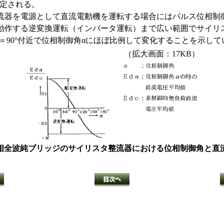
設定される。
器を電源として直流電動機を運転する場合にはパルス位相制
動作する逆変換運転（インバータ運転）まで広い範囲でサイリ
α＝90°付近で位相制御角αにほぼ比例して変化することを示して
（拡大画面：17KB）
9 三相全波純ブリッジのサイリスタ整流器における位相制御角と直