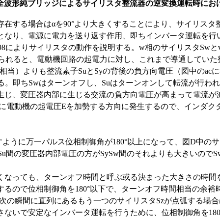
 三相全波形純ブリッジによるサイリスタ整流器の逆変換運転時にお
在する場合はαを90°より大きくすることにより、サイリスタ
となり、電源に電力を送り返す作用、即ちインバータ運転を行
.98によりサイリスタの動作を説明する。w相のサイリスタSwとv
送られると、電動機回路の起電力に対し、これまで導通していた
に相当）よりも整流素子SuとSyの背後の負方向電圧（図中のac
る。即ちSwはターンオフし、Suはターンオンして転流が行わ
生じ、変圧器内部に生じる交流の負方向電圧が高まって電流が
うに電動機の起電圧Eを加勢する方向に発生するので、インダク
で示すように万一パルス位相制御角が180°以上になって、図D中
ちSySu間の変圧器内部電圧の方がSySw間のそれよりも大きいの
なっても、ターンオフ時間と呼ぶ或る決まった大きさの時間
るので位相制御角を180°以下で、ターンオフ時間相当の余
、次の瞬間に直列にあるもう一つのサイリスタSzが点弧する場
ないで安定なインバータ運転を行うために、位相制御角を18