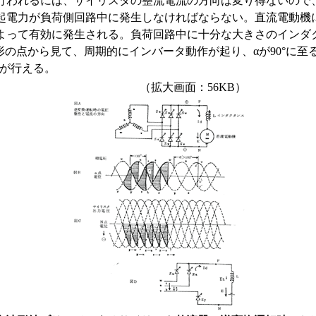
われるには、サイリスタの整流電流の方向は変り得ないので
起電力が負荷側回路中に発生しなければならない。直流電動機
って有効に発生される。負荷回路中に十分な大きさのインダク
波形の点から見て、周期的にインバータ動作が起り、αが90°に至
）が行える。
（拡大画面：56KB）