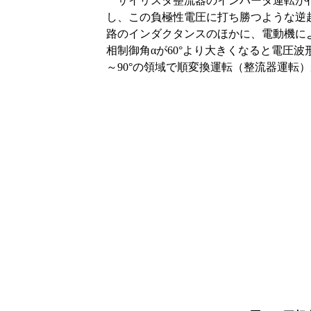
サイリスタ整流器のインバータ運転が行
し、この負極性電圧に打ち勝つような逆
路のインダクタンスのほかに、電動機によ
相制御角αが60°より大きくなると電圧
～90°の領域で順変換運転（整流器運転