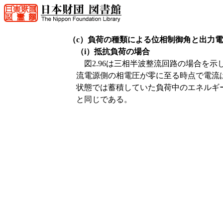
（c）負荷の種類による位相制御角と出力
（i）抵抗負荷の場合
図2.96は三相半波整流回路の場合を
流電源側の相電圧が零に至る時点で電流
状態では蓄積していた負荷中のエネルギ
と同じである。