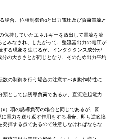
する場合、位相制御角αと出力電圧及び負荷電流と
の保持していたエネルギーを放出して電流を流
るとみなされ、したがって、整流器出力の電圧が
続する現象を生じるが、インダクタンス成分が
負成分の大きさとが同じとなり、そのため出力平均
転数の制御を行う場合の注意すべき動作特性に
分類としては誘導負荷であるが、直流逆起電力
ii）項の誘導負荷の場合と同じであるが、図
電源に電力を送り返す作用をする場合、即ち逆変換
を発揮する点であるので注意しなければならな