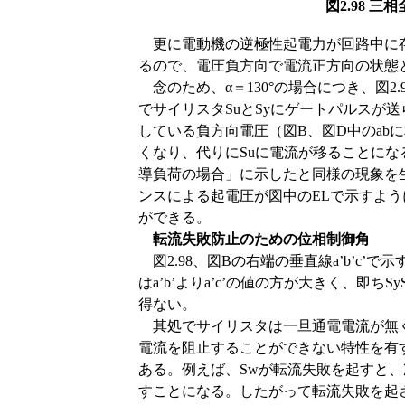
図2.98
更に電動機の逆極性起電力が回路中に存
るので、電圧負方向で電流正方向の状態
念のため、α＝130°の場合につき、図2
でサイリスタSuとSyにゲートパルスが
している負方向電圧（図B、図D中のab
くなり、代りにSuに電流が移ることにな
導負荷の場合」に示したと同様の現象を
ンスによる起電圧が図中のELで示すよ
ができる。
転流失敗防止のための位相制御角
図2.98、図Bの右端の垂直線a’b’c’
はa’b’よりa’c’の値の方が大きく、即
得ない。
其処でサイリスタは一旦通電電流が無く
電流を阻止することができない特性を有す
ある。例えば、Swが転流失敗を起すと
すことになる。したがって転流失敗を起さ