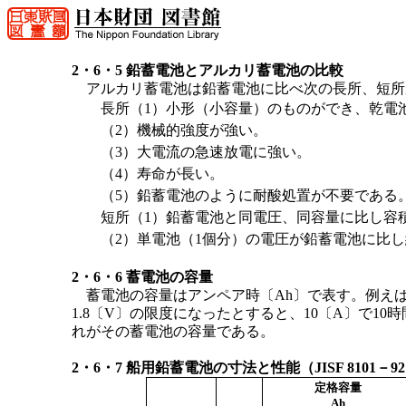
2・6・5 鉛蓄電池とアルカリ蓄電池の比較
アルカリ蓄電池は鉛蓄電池に比べ次の長所、短所
長所（1）小形（小容量）のものができ、乾電
（2）機械的強度が強い。
（3）大電流の急速放電に強い。
（4）寿命が長い。
（5）鉛蓄電池のように耐酸処置が不要である
短所（1）鉛蓄電池と同電圧、同容量に比し容
（2）単電池（1個分）の電圧が鉛蓄電池に比し
2・6・6 蓄電池の容量
蓄電池の容量はアンペア時〔Ah〕で表す。例えば、
1.8〔V〕の限度になったとすると、10〔A〕で10時
れがその蓄電池の容量である。
2・6・7 船用鉛蓄電池の寸法と性能（JISF 8101－9
定格容量
Ah