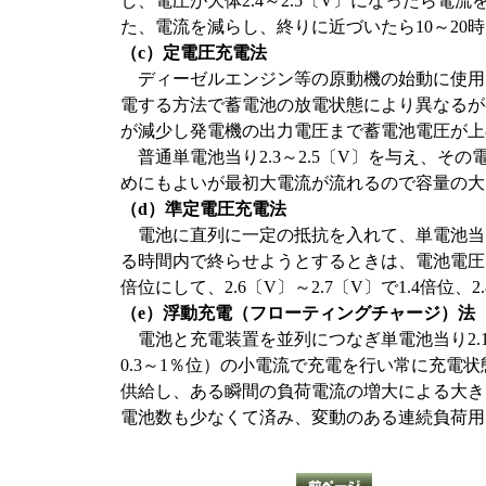
し、電圧が大体2.4～2.5〔V〕になったら
た、電流を減らし、終りに近づいたら10～20
（c）定電圧充電法
ディーゼルエンジン等の原動機の始動に使用
電する方法で蓄電池の放電状態により異なるが
が減少し発電機の出力電圧まで蓄電池電圧が上
普通単電池当り2.3～2.5〔V〕を与え、そ
めにもよいが最初大電流が流れるので容量の大
（d）準定電圧充電法
電池に直列に一定の抵抗を入れて、単電池当り
る時間内で終らせようとするときは、電池電圧で2
倍位にして、2.6〔V〕～2.7〔V〕で1.4倍位、2
（e）浮動充電（フローティングチャージ）法
電池と充電装置を並列につなぎ単電池当り2.1
0.3～1％位）の小電流で充電を行い常に充電
供給し、ある瞬間の負荷電流の増大による大き
電池数も少なくて済み、変動のある連続負荷用