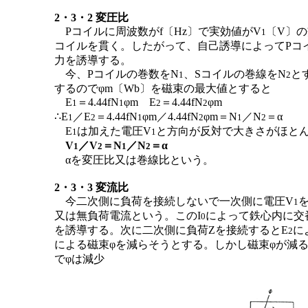
2・3・2 変圧比
Pコイルに周波数がf〔Hz〕で実効値がV
〔V〕の
1
コイルを貫く。したがって、自己誘導によってPコ
力を誘導する。
今、Pコイルの巻数をN
、Sコイルの巻線をN
と
1
2
するのでφm〔Wb〕を磁束の最大値とすると
E
＝4.44fN
φm E
＝4.44fN
φm
1
1
2
2
∴E
／E
＝4.44fN
φm／4.44fN
φm＝N
／N
＝α
1
2
1
2
1
2
E
は加えた電圧V
と方向が反対で大きさがほと
1
1
V
／V
＝N
／N
＝α
1
2
1
2
αを変圧比又は巻線比という。
2・3・3 変流比
今二次側に負荷を接続しないで一次側に電圧V
1
又は無負荷電流という。このI
によって鉄心内に交
0
を誘導する。次に二次側に負荷Zを接続するとE
に
2
による磁束φを減らそうとする。しかし磁束φが減
でφは減少