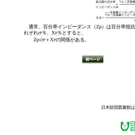
通常、百分率インピーダンス（Zp）は百分率抵抗
れぞれr
％、X
％とすると、
P
P
Zp√r
＋X
の関係がある。
P
P
日本財団図書館は