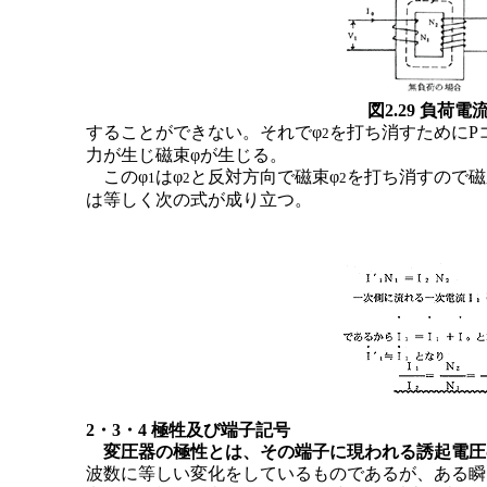
図2.29 負
することができない。それでφ
を打ち消すためにPコ
2
力が生じ磁束φが生じる。
このφ
はφ
と反対方向で磁束φ
を打ち消すので磁
1
2
2
は等しく次の式が成り立つ。
2・3・4 極牲及び端子記号
変圧器の極性とは、その端子に現われる誘起電圧
波数に等しい変化をしているものであるが、ある瞬