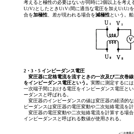
考えると極性の必要はないが同時に2個以上を考え
U
V
としたときU
V
間に適当な電圧を加えU
U
を
2
2
1
1
1
2
合を
加極性
、差が現われる場合を
減極性
という。船
2・3・5 インピーダンス電圧
変圧器に定格電流を流すときの一次及び二次巻線
をインピーダンス電圧という。
実際に測定するには
一次端子間における電圧をインピーダンス電圧とい
ーダンスと呼ばれる。
変圧器のインピーダンスの値は変圧器の経済的な
ピーダンスは変圧器の電圧変動や二次短絡電流を計
変圧器の電圧変動や二次短絡電流を計算する場合
インピーダンスと呼ばれる数値が使用される。