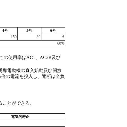
4号
5号
6号
150
30
6
60%
の使用率はAC1、AC2B及び
誘導電動機の直入始動及び開放
の6倍の電流を投入し、遮断は全負
ることができる。
電気的寿命