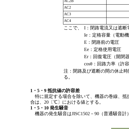
AC2B
AC2
AC3
AC4
ここで、
I：閉路電流又は遮断
Ie：定格容量（電動
E：閉路前の電圧
Ee：定格使用電圧
Er：回復電圧（開閉
cosθ：回路力率（許容
注：閉路及び遮断の間の休止時間
る。
1・5・9 抵抗値の許容差
特に規定する場合を除いて、機器の巻線、抵抗
合は、20〔℃〕における値とする。
1・5・10 発生騒音
機器の発生騒音はJISC1502－90（普通騒音