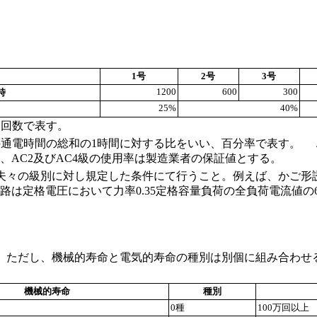
1号
2号
3号
1200
600
300
時
25%
40%
る回数で表す。
の通電時間の総和の1時間に対する比をいい、百分率で表す。 こ
、AC2及びAC4級の使用率は製造業者の保証値とする。
夫々の級別に対し規定した条件にて行うこと。例えば、かご形
閉路は定格電圧において力率0.35定格容量負荷の全負荷電流値
ただし、機械的寿命と電気的寿命の種別は別個に組み合わせ
機械的寿命
種別
0種
100万回以上