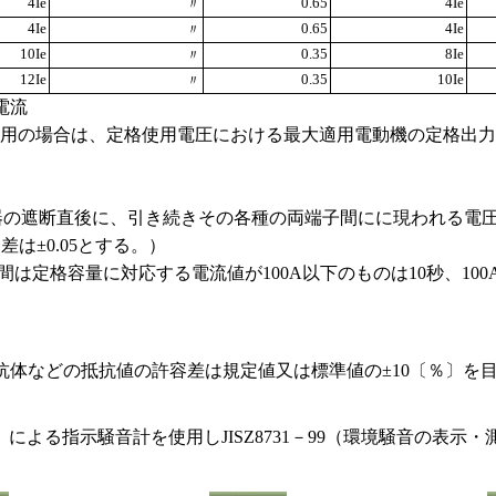
4Ie
0.65
4Ie
〃
4Ie
0.65
4Ie
〃
10Ie
0.35
8Ie
〃
12Ie
0.35
10Ie
〃
電流
機用の場合は、定格使用電圧における最大適用電動機の定格出
器の遮断直後に、引き続きその各種の両端子間にに現われる電
差は±0.05とする。）
は定格容量に対応する電流値が100A以下のものは10秒、100
体などの抵抗値の許容差は規定値又は標準値の±10〔％〕を
計）による指示騒音計を使用しJISZ8731－99（環境騒音の表