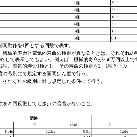
1種
50〃
2種
25〃
3種
10〃
4種
5〃
5種
1〃
6種
0.1〃
開閉動作を1回とする回数で表す。
、機械的寿命と電気的寿命の種別が異なるときは、それぞれの
略して表示してもよい。例えば、機械的寿命が250万回以上で
2種、電気的寿命1種とし、その寿命の種別を2－1種と呼ぶ。
度の号別にて規定する開閉ひん度で行う。
、それぞれの級別に対し規定した条件にて行う。
を25回反復しても接点の溶着がないこと。
閉路
E
cosθ
I
1.5Ie
1.1Ee
0.95
1.5Ie