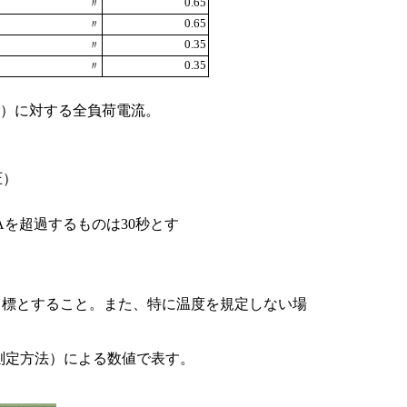
0.65
〃
0.65
〃
0.35
〃
0.35
〃
力）に対する全負荷電流。
圧）
Aを超過するものは30秒とす
目標とすること。また、特に温度を規定しない場
示・測定方法）による数値で表す。