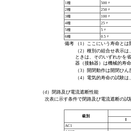
1種
500〃
2種
250〃
3種
100〃
4種
25〃
5種
5〃
6種
0.5〃
備考
（1）ここにいう寿命とは
（2）種別の組合せ表示は
ときは、そのいずれかを省
器（接触器）は機械的寿命
（3）開閉動作は開閉ひん
（4）電気的寿命の試験は
（d）閉路及び電流遮断性能
次表に示す条件で閉路及び電流遮断の試験
級別
I
AC1