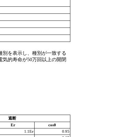
種別を表示し、種別が一致する
電気的寿命が50万回以上の開閉
遮断
Er
cosθ
1.1Ee
0.95