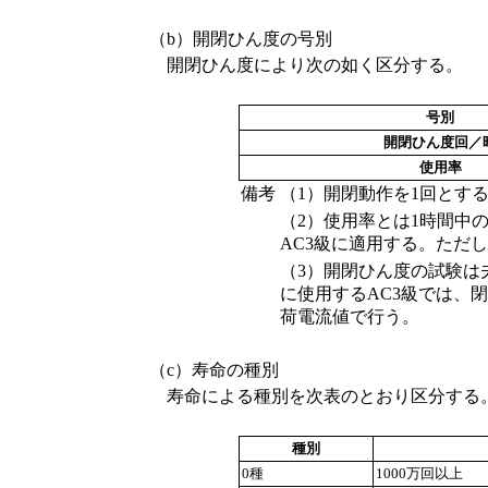
（b）開閉ひん度の号別
開閉ひん度により次の如く区分する。
号別
開閉ひん度回／
使用率
備考
（1）開閉動作を1回とす
（2）使用率とは1時間中
AC3級に適用する。ただし
（3）開閉ひん度の試験は
に使用するAC3級では、
荷電流値で行う。
（c）寿命の種別
寿命による種別を次表のとおり区分する。
種別
0種
1000万回以上