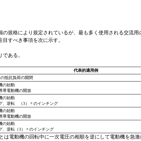
規格により規定されているが、最も多く使用される交流用の電磁接
注目すべき事項を次に示す。
りである。
代表的適用例
性の抵抗負荷の開閉
機の始動
誘導電動機の開放
機の始動
グ、逆転 （3）〃のインチング
機の始動
誘導電動機の開放
機の始動
グ、逆転（3）〃のインチング
とは電動機の回転中に一次電圧の相順を逆にして電動機を急激