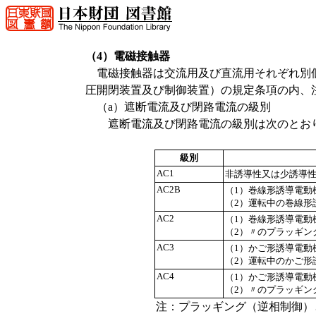
（4）電磁接触器
電磁接触器は交流用及び直流用それぞれ別個の
圧開閉装置及び制御装置）の規定条項の内、
（a）遮断電流及び閉路電流の級別
遮断電流及び閉路電流の級別は次のとお
級別
AC1
非誘導性又は少誘導
AC2B
（1）巻線形誘導電動
（2）運転中の巻線形
AC2
（1）巻線形誘導電動
（2）〃のプラッギン
AC3
（1）かご形誘導電動
（2）運転中のかご形
AC4
（1）かご形誘導電動
（2）〃のプラッギン
注：プラッギング（逆相制御）