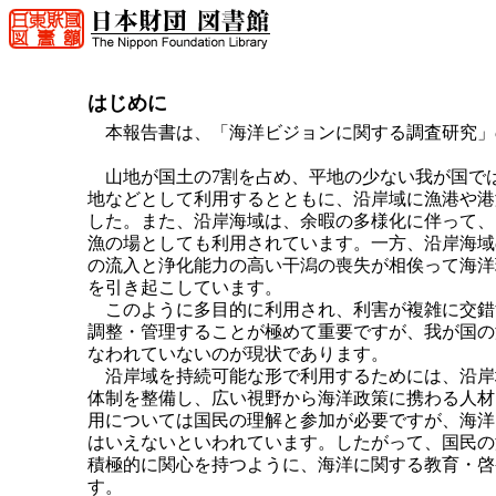
はじめに
本報告書は、「海洋ビジョンに関する調査研究」
山地が国土の7割を占め、平地の少ない我が国で
地などとして利用するとともに、沿岸域に漁港や港
した。また、沿岸海域は、余暇の多様化に伴って、
漁の場としても利用されています。一方、沿岸海域
の流入と浄化能力の高い干潟の喪失が相俟って海洋
を引き起こしています。
このように多目的に利用され、利害が複雑に交錯
調整・管理することが極めて重要ですが、我が国の
なわれていないのが現状であります。
沿岸域を持続可能な形で利用するためには、沿岸
体制を整備し、広い視野から海洋政策に携わる人材
用については国民の理解と参加が必要ですが、海洋
はいえないといわれています。したがって、国民の
積極的に関心を持つように、海洋に関する教育・啓
す。