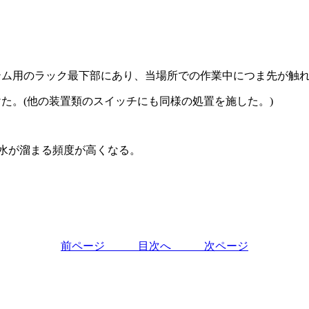
テム用のラック最下部にあり、当場所での作業中につま先が触
た。(他の装置類のスイッチにも同様の処置を施した。)
に水が溜まる頻度が高くなる。
前ページ
目次へ
次ページ