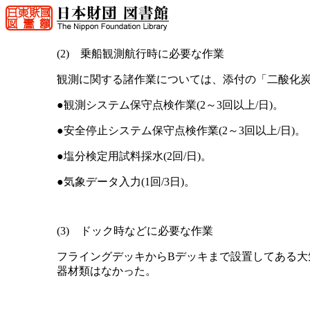
(2) 乗船観測航行時に必要な作業
観測に関する諸作業については、添付の「二酸化
●観測システム保守点検作業(2～3回以上/日)。
●安全停止システム保守点検作業(2～3回以上/日)。
●塩分検定用試料採水(2回/日)。
●気象データ入力(1回/3日)。
(3) ドック時などに必要な作業
フライングデッキからBデッキまで設置してある大
器材類はなかった。