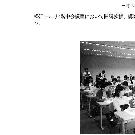
～オ
松江テルサ4階中会議室において開講挨拶、講
う。