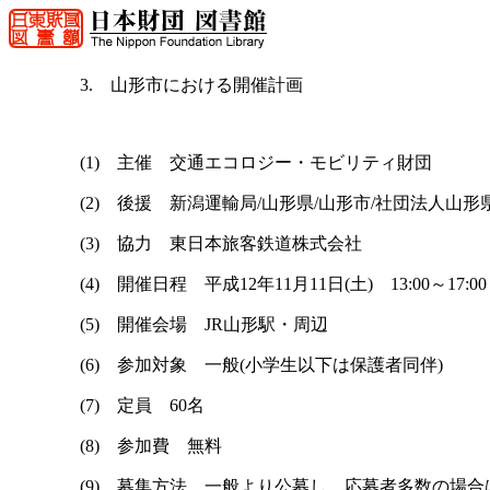
3. 山形市における開催計画
(1) 主催 交通エコロジー・モビリティ財団
(2) 後援 新潟運輸局/山形県/山形市/社団法人山
(3) 協力 東日本旅客鉄道株式会社
(4) 開催日程 平成12年11月11日(土) 13:00～17:00
(5) 開催会場 JR山形駅・周辺
(6) 参加対象 一般(小学生以下は保護者同伴)
(7) 定員 60名
(8) 参加費 無料
(9) 募集方法 一般より公募し、応募者多数の場