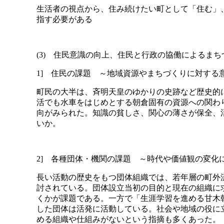
生活者の視点から、住み続けたい町として「住む」
指す必要がある
(3) 住民意識の向上、住民と行政の協働によるま
1] 住民の課題 ～地域資源やまちづくりに対する
町民の大半は、斉明天皇のゆかりの史跡など歴史的
活でも水車をはじめとする朝倉固有の資源への関わ
向がみられた。知識の貧しさ、関心の薄さが保全、
いか。
2] 各種団体・機関の課題 ～時代や価値観の変化
長い活動の歴史をもつ団体組織では、若年層の町外
討されている。団体設立当初の目的と現在の組織に
くかが課題である。一方で「生涯学習を進める甘木
した団体は活発に活動している。社会や地域の役に
める組織や仕組みがないという指摘も多くあった。