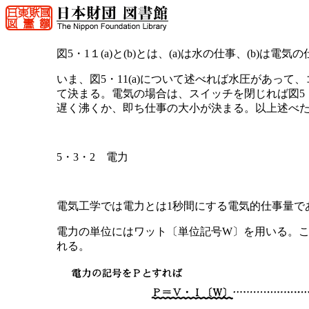
図5・1１(a)と(b)とは、(a)は水の仕事、(b)は
いま、図5・11(a)について述べれば水圧があ
て決まる。電気の場合は、スイッチを閉じれば図5・
遅く沸くか、即ち仕事の大小が決まる。以上述べ
5・3・2 電力
電気工学では電力とは1秒間にする電気的仕事量で
電力の単位にはワット〔単位記号W〕を用いる。こ
れる。