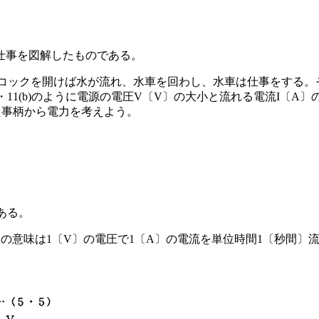
電気の仕事を図解したものである。
って、コックを開けば水が流れ、水車を回わし、水車は仕事をする
11(b)のように電源の電圧V〔V〕の大小と流れる電流I〔A
た事柄から電力を考えよう。
ある。
の意味は1〔V〕の電圧で1〔A〕の電流を単位時間1〔秒間〕