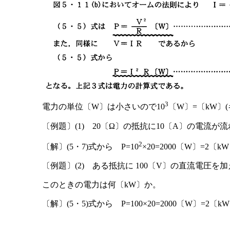
3
電力の単位〔W〕は小さいので10
〔W〕=〔kW〕
〔例題〕(1) 20〔Ω〕の抵抗に10〔A〕の電流
2
〔解〕(5・7)式から P=10
×20=2000〔W〕=2〔k
〔例題〕(2) ある抵抗に 100〔V〕の直流電圧を
このときの電力は何〔kW〕か。
〔解〕(5・5)式から P=100×20=2000〔W〕=2〔k