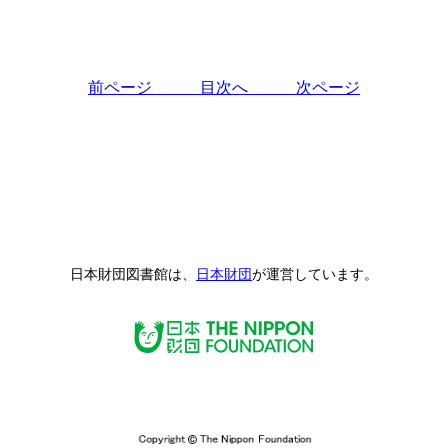
前ページ
目次へ
次ページ
日本財団図書館は、
日本財団
が運営しています。