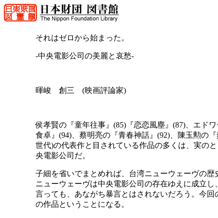
それはゼロから始まった。
-中央電影公司の美麗と哀愁-
暉峻 創三 (映画評論家)
侯孝賢の『童年往事』(85)『恋恋風塵』(87)、エド
食卓』(94)、蔡明亮の『青春神話』(92)、陳玉
世代)の代表作と目されている作品の多くは、実の
央電影公司だ。
子細を省いでまとめれば、台湾ニューウェーヴの歴
ニューウェーヴは中央電影公司の存在ゆえに成立し
言っても、あながち暴言とはされないだろう。今回
の作品ということになる。