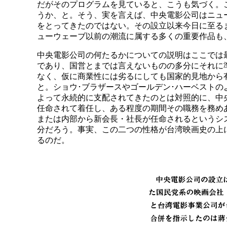
だがそのプログラムを見ていると、こうも気づく。
うか、と。そう、実を言えば、中央電影公司はニュ
をとってきたのではない。その設立以来今日に至る
ューウェーブ以前の潮流に属する多くの重要作品も
中央電影公司の何たるかについての説明はここでは
であり、国営とまでは言えないものの多分にそれに
なく、仮に商業性には劣るにしても国家的見地から
と。ショウ･ブラザースやゴールデン･ハーベスト
よって永続的に支配されてきたのとは対照的に、中
任命されて着任し、ある程度の期間その職務を務め
または内部から新会長・社長が任命されるというシ
分だろう。事実、この二つの性格が台湾映画史の上
るのだ。