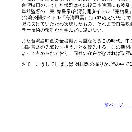
台湾映画のこうした状況はその後日本映画にも波及
重雄監督の「秦･始皇帝(台湾公開タイトル『秦始皇』
(台湾公開タイトル『海湾風雲』)』(62)などがそ
脈に長けていたため実現したもの。それまで白黒映
ラー技術の幾許かを学んだに違いない。
また台湾語映画の全盛期とも重なるるこの時代、中
国語普及の先鋒役を担うことを優先する。この期間
よって占められており、同社の存在がなければ政府
さて、こうしてしばしば“外国製の揺りかご”の中で
前ペー