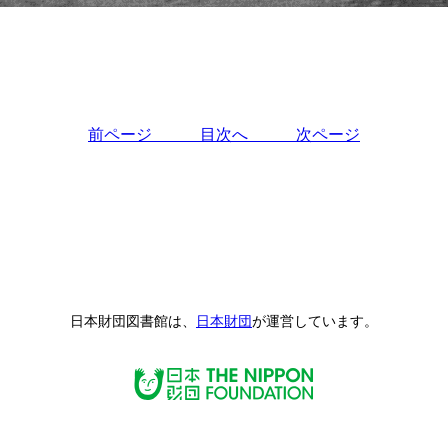
前ページ
目次へ
次ページ
日本財団図書館は、
日本財団
が運営しています。