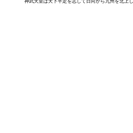
神武天皇は天下平定を志して日向から九州を北上