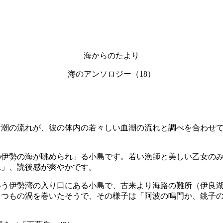
海からのたより
海のアンソロジー（18）
な潮の流れが、彼の体内の若々しい血潮の流れと調べを合わせ
の伊勢の海が眺められ」る小島です。若い漁師と美しい乙女の
れ」、読後感が爽やかです。
いう伊勢湾の入り口にある小島で、古来より海路の難所（伊良
くつもの渦を巻いたそうで、その様子は「阿波の鳴門か、銚子