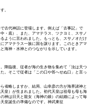
ます。
形で古代神話に登場します。例えば「古事記」で
・中・底）、また、アマテラス、ツクヨミ、スサノ
めるように言われました。もっとも、スサノオだけ
後にアマテラス一族に国を譲ります。このときアマ
系と海神・水神とのつながりを示しています。
）。降臨後、従者が海の生き物を集めて「汝は天つ
した。そこで従者は「この口や答へせぬ口」と言っ
から省略しますか、結局、山幸彦の方が海界諸神と
武天皇）が生まれました。初代天皇は祖母も母も海
田の神は日天と龍女（海神の娘）の結婚によって毎
い天皇誕生の準備なのです。神武東征