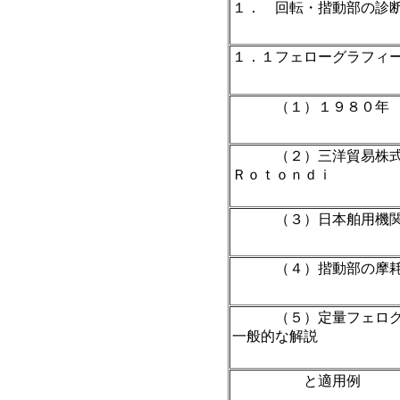
１． 回転・揩動部の診
１．１フェローグラフィ
（１）１９８０年
（２）三洋貿易株式会
Ｒｏｔｏｎｄｉ
（３）日本舶用機関学
（４）揩動部の摩耗
（５）定量フェログラ
一般的な解説
と適用例