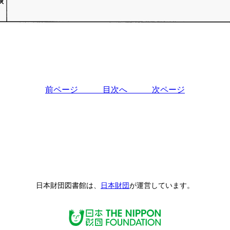
前ページ
目次へ
次ページ
日本財団図書館は、
日本財団
が運営しています。