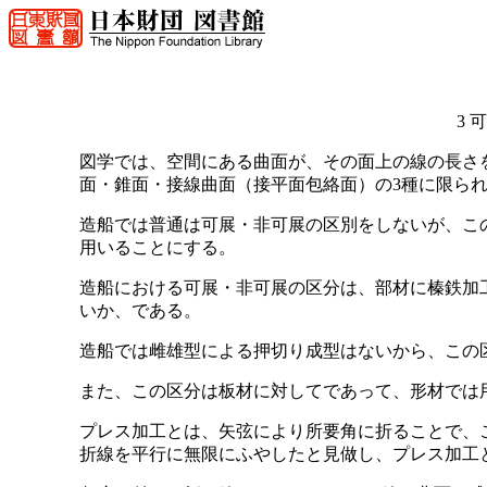
3 
図学では、空間にある曲面が、その面上の線の長さ
面・錐面・接線曲面（接平面包絡面）の3種に限ら
造船では普通は可展・非可展の区別をしないが、こ
用いることにする。
造船における可展・非可展の区分は、部材に榛鉄加
いか、である。
造船では雌雄型による押切り成型はないから、この
また、この区分は板材に対してであって、形材では
プレス加工とは、矢弦により所要角に折ることで、
折線を平行に無限にふやしたと見做し、プレス加工