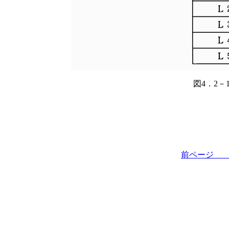
図4．2－
前ペー